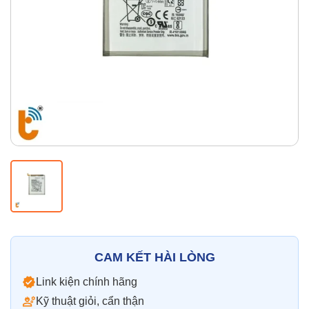
Thay pin
Pin iPhone
Pin Samsumg
Pin Oppo
Pin Xiaomi
Pin Realme
Thay vỏ
Vỏ iPhone
Vỏ Samsung
Vỏ Xiaomi
Vỏ Oppo
Vỏ Huawei
Vỏ Vivo
CAM KẾT HÀI LÒNG
Link kiện chính hãng
Kỹ thuật giỏi, cẩn thận