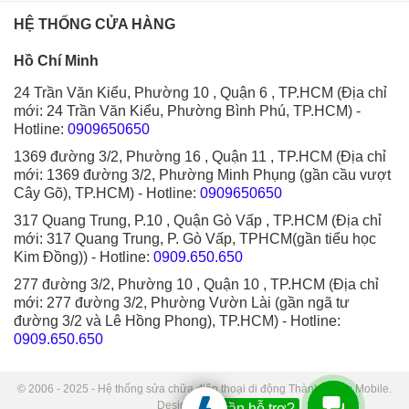
HỆ THỐNG CỬA HÀNG
Hồ Chí Minh
24 Trần Văn Kiểu, Phường 10 , Quận 6 , TP.HCM (Địa chỉ
mới: 24 Trần Văn Kiểu, Phường Bình Phú, TP.HCM)
-
Hotline:
0909650650
1369 đường 3/2, Phường 16 , Quận 11 , TP.HCM (Địa chỉ
mới: 1369 đường 3/2, Phường Minh Phụng (gần cầu vượt
Cây Gõ), TP.HCM)
- Hotline:
0909650650
317 Quang Trung, P.10 , Quận Gò Vấp , TP.HCM (Địa chỉ
mới: 317 Quang Trung, P. Gò Vấp, TPHCM(gần tiểu học
Kim Đồng))
- Hotline:
0909.650.650
277 đường 3/2, Phường 10 , Quận 10 , TP.HCM (Địa chỉ
mới: 277 đường 3/2, Phường Vườn Lài (gần ngã tư
đường 3/2 và Lê Hồng Phong), TP.HCM)
- Hotline:
0909.650.650
© 2006 - 2025 - Hệ thống sửa chữa điện thoại di động Thành Trung Mobile.
Designed by Sudo.
Bạn cần hỗ trợ?