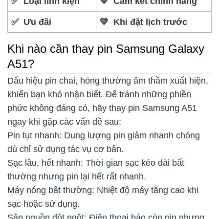
✅ Loại linh kiện
💛 Cam kết chính hãng
✅ Ưu đãi
💛 Khi đặt lịch trước
Khi nào cần thay pin Samsung Galaxy
A51?
Dấu hiệu pin chai, hỏng thường âm thầm xuất hiện,
khiến bạn khó nhận biết. Để tránh những phiền
phức không đáng có, hãy thay pin Samsung A51
ngay khi gặp các vấn đề sau:
Pin tụt nhanh: Dung lượng pin giảm nhanh chóng
dù chỉ sử dụng tác vụ cơ bản.
Sạc lâu, hết nhanh: Thời gian sạc kéo dài bất
thường nhưng pin lại hết rất nhanh.
Máy nóng bất thường: Nhiệt độ máy tăng cao khi
sạc hoặc sử dụng.
Sập nguồn đột ngột: Điện thoại báo còn pin nhưng