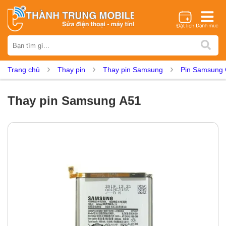
Thương hiệu
iPhone
Samsung
Oppo
Xiaomi
Realme
Vivo
Trang chủ
Thay pin
Thay pin Samsung
Pin Samsung 
Vsmart
Huawei
Nokia
Google Pixel
OnePlus
Asus
Sony
Vertu
LG
Tecno
Thay pin Samsung A51
Dịch vụ sửa chữa
Thay màn hình
Thay pin
Ép kính
Thay camera
Thay loa
Thay kính lưng
Thay vỏ
Thay chân sạc
Thay mic
Thay rung
Thay main
Unlock - Mở Khoá
Thay màn hình
Màn hình iPhone
Màn hình Samsung
Màn hình Oppo
Màn hình Xiaomi
Màn hình Realme
Màn hình Vivo
Màn hình Vsmart
Màn hình Google Pixel