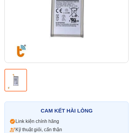
Thay pin
Pin iPhone
Pin Samsumg
Pin Oppo
Pin Xiaomi
Pin Realme
Thay vỏ
Vỏ iPhone
Vỏ Samsung
Vỏ Xiaomi
Vỏ Oppo
Vỏ Huawei
Vỏ Vivo
CAM KẾT HÀI LÒNG
Link kiện chính hãng
Kỹ thuật giỏi, cẩn thận