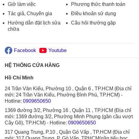
Giờ làm việc
Phương thức thanh toán
Tác giả, Chuyên gia
Điều khoản sử dụng
Hướng dẫn đặt lịch sửa
Câu hỏi thường gặp
chữa
Facebook
Youtube
HỆ THỐNG CỬA HÀNG
Hồ Chí Minh
24 Trần Văn Kiểu, Phường 10 , Quận 6 , TP.HCM (Địa chỉ
mới: 24 Trần Văn Kiểu, Phường Bình Phú, TP.HCM)
-
Hotline:
0909650650
1369 đường 3/2, Phường 16 , Quận 11 , TP.HCM (Địa chỉ
mới: 1369 đường 3/2, Phường Minh Phụng (gần cầu vượt
Cây Gõ), TP.HCM)
- Hotline:
0909650650
317 Quang Trung, P.10 , Quận Gò Vấp , TP.HCM (Địa chỉ
mới: 317 Quang Trung, P. Gò Vấp, TPHCM(gần tiểu học