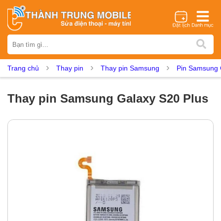
Thương hiệu
iPhone
Samsung
Oppo
Xiaomi
Realme
Vivo
Trang chủ
Thay pin
Thay pin Samsung
Pin Samsung 
Vsmart
Huawei
Nokia
Google Pixel
OnePlus
Asus
Sony
Vertu
LG
Tecno
Thay pin Samsung Galaxy S20 Plus
Dịch vụ sửa chữa
Thay màn hình
Thay pin
Ép kính
Thay camera
Thay loa
Thay kính lưng
Thay vỏ
Thay chân sạc
Thay mic
Thay rung
Thay main
Unlock - Mở Khoá
Thay màn hình
Màn hình iPhone
Màn hình Samsung
Màn hình Oppo
Màn hình Xiaomi
Màn hình Realme
Màn hình Vivo
Màn hình Vsmart
Màn hình Google Pixel