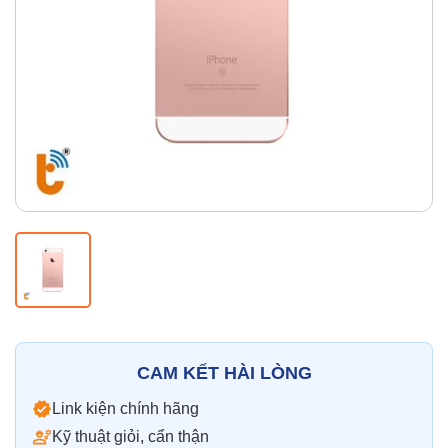
Thay pin
Pin iPhone
Pin Samsumg
Pin Oppo
Pin Xiaomi
Pin Realme
Thay vỏ
Vỏ iPhone
Vỏ Samsung
Vỏ Xiaomi
Vỏ Oppo
Vỏ Huawei
Vỏ Vivo
CAM KẾT HÀI LÒNG
Link kiện chính hãng
Kỹ thuật giỏi, cẩn thận