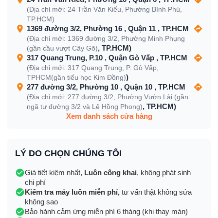
(Địa chỉ mới: 24 Trần Văn Kiểu, Phường Bình Phú,
TP.HCM)
1369 đường 3/2, Phường 16 , Quận 11 , TP.HCM
(Địa chỉ mới: 1369 đường 3/2, Phường Minh Phụng
, TP.HCM)
(gần cầu vượt Cây Gõ)
317 Quang Trung, P.10 , Quận Gò Vấp , TP.HCM
(Địa chỉ mới: 317 Quang Trung, P. Gò Vấp,
)
TPHCM(gần tiểu học Kim Đồng)
277 đường 3/2, Phường 10 , Quận 10 , TP.HCM
(Địa chỉ mới: 277 đường 3/2, Phường Vườn Lài (gần
, TP.HCM)
ngã tư đường 3/2 và Lê Hồng Phong)
Xem danh sách cửa hàng
LÝ DO CHỌN CHÚNG TÔI
Giá tiết kiệm nhất,
Luôn công khai
, không phát sinh
chi phí
Kiểm tra máy luôn miễn phí,
tư vấn thật không sửa
không sao
Bảo hành cảm ứng miễn phí 6 tháng (khi thay màn)