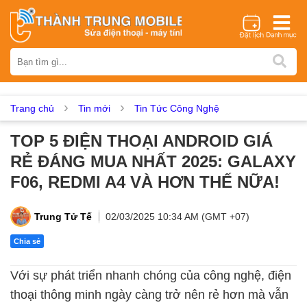
Thương hiệu
iPhone
Samsung
Oppo
Xiaomi
Realme
Vivo
Vsmart
Huawei
Nokia
Google Pixel
OnePlus
Trang chủ
Tin mới
Tin Tức Công Nghệ
Asus
Sony
Vertu
LG
Tecno
TOP 5 ĐIỆN THOẠI ANDROID GIÁ
Dịch vụ sửa chữa
RẺ ĐÁNG MUA NHẤT 2025: GALAXY
Thay màn hình
Thay pin
Ép kính
Thay camera
F06, REDMI A4 VÀ HƠN THẾ NỮA!
Thay loa
Thay kính lưng
Thay vỏ
Thay chân sạc
Thay mic
Thay rung
Thay main
Unlock - Mở Khoá
Trung Tử Tế
02/03/2025 10:34 AM (GMT +07)
Thay màn hình
Chia sẻ
Màn hình iPhone
Màn hình Samsung
Màn hình Oppo
Với sự phát triển nhanh chóng của công nghệ, điện
Màn hình Xiaomi
Màn hình Realme
Màn hình Vivo
thoại thông minh ngày càng trở nên rẻ hơn mà vẫn
Màn hình Vsmart
Màn hình Google Pixel