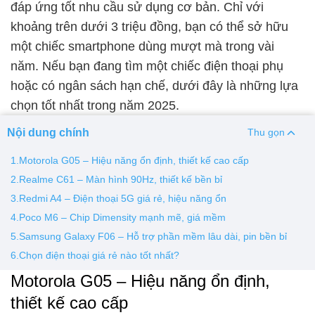
đáp ứng tốt nhu cầu sử dụng cơ bản. Chỉ với
khoảng trên dưới 3 triệu đồng, bạn có thể sở hữu
Thay pin
một chiếc smartphone dùng mượt mà trong vài
Pin iPhone
Pin Samsumg
Pin Oppo
Pin Xiaomi
năm. Nếu bạn đang tìm một chiếc điện thoại phụ
Pin Realme
hoặc có ngân sách hạn chế, dưới đây là những lựa
Thay vỏ
chọn tốt nhất trong năm 2025.
Vỏ iPhone
Vỏ Samsung
Vỏ Xiaomi
Vỏ Oppo
Nội dung chính
Thu gọn
Vỏ Huawei
Vỏ Vivo
1.Motorola G05 – Hiệu năng ổn định, thiết kế cao cấp
2.Realme C61 – Màn hình 90Hz, thiết kế bền bỉ
3.Redmi A4 – Điện thoại 5G giá rẻ, hiệu năng ổn
4.Poco M6 – Chip Dimensity mạnh mẽ, giá mềm
5.Samsung Galaxy F06 – Hỗ trợ phần mềm lâu dài, pin bền bỉ
6.Chọn điện thoại giá rẻ nào tốt nhất?
Motorola G05 – Hiệu năng ổn định,
thiết kế cao cấp