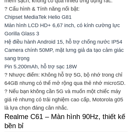
mềm sạch, không có quá nhiều ứng dụng rác.
? Cấu hình & Tính năng nổi bật:
Chipset MediaTek Helio G81
Màn hình LCD HD+ 6,67 inch, có kính cường lực
Gorilla Glass 3
Hệ điều hành Android 15, hỗ trợ chống nước IP54
Camera chính 50MP, mặt lưng giả da tạo cảm giác
sang trọng
Pin 5.200mAh, hỗ trợ sạc 18W
? Nhược điểm: Không hỗ trợ 5G, bộ nhớ trong chỉ
64GB nhưng có thể mở rộng qua thẻ nhớ microSD.
? Nếu bạn không cần 5G và muốn một chiếc máy
giá rẻ nhưng có trải nghiệm cao cấp, Motorola g05
là lựa chọn đáng cân nhắc.
Realme C61 – Màn hình 90Hz, thiết kế
bền bỉ