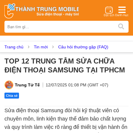
Thương hiệu
iPhone
Samsung
Oppo
Xiaomi
Realme
Vivo
V
Huawei
Nokia
Google Pixel
OnePlus
Asus
Sony
Trang chủ
Tin mới
Câu hỏi thường gặp (FAQ)
Vertu
LG
Tecno
TOP 12 TRUNG TÂM SỬA CHỮA
Dịch vụ sửa chữa
ĐIỆN THOẠI SAMSUNG TẠI TPHCM
Thay màn hình
Thay pin
Ép kính
Thay camera
Thay
Thay kính lưng
Thay vỏ
Thay chân sạc
Thay mic
Trung Tử Tế
12/07/2025 01:08 PM (GMT +07)
Thay rung
Thay main
Unlock - Mở Khoá
Chia sẻ
Thay màn hình
Sửa điện thoại Samsung đòi hỏi kỹ thuật viên có
Màn hình iPhone
Màn hình Samsung
Màn hình Oppo
chuyên môn, linh kiện thay thế đảm bảo chất lượng
Màn hình Xiaomi
Màn hình Realme
Màn hình Vivo
và quy trình làm việc rõ ràng để thiết bị vận hành ổn
Màn hình Vsmart
Màn hình Google Pixel