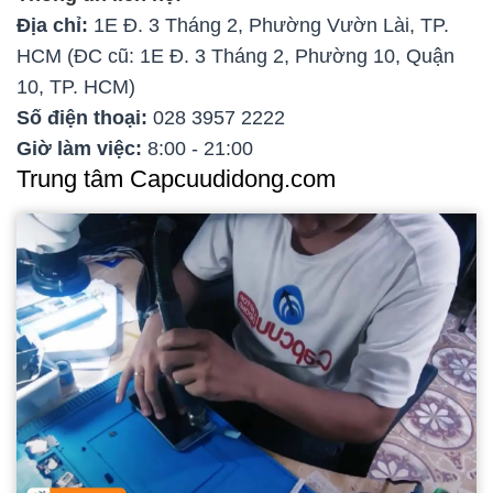
Địa chỉ:
1E Đ. 3 Tháng 2, Phường Vườn Lài, TP.
HCM (ĐC cũ: 1E Đ. 3 Tháng 2, Phường 10, Quận
10, TP. HCM)
Số điện thoại:
028 3957 2222
Giờ làm việc:
8:00 - 21:00
Trung tâm Capcuudidong.com