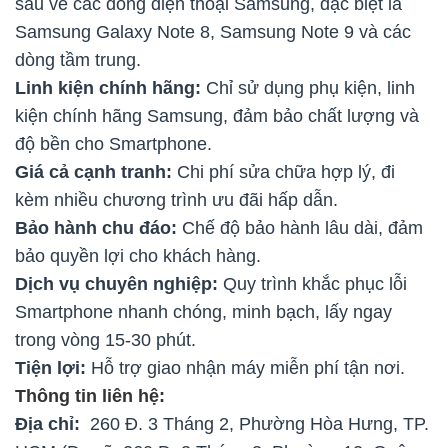
sâu về các dòng điện thoại Samsung, đặc biệt là
Samsung Galaxy Note 8, Samsung Note 9 và các
dòng tầm trung.
Linh kiện chính hãng:
Chỉ sử dụng phụ kiện, linh
kiện chính hãng Samsung, đảm bảo chất lượng và
độ bền cho Smartphone.
Giá cả cạnh tranh:
Chi phí sửa chữa hợp lý, đi
kèm nhiều chương trình ưu đãi hấp dẫn.
Bảo hành chu đáo:
Chế độ bảo hành lâu dài, đảm
bảo quyền lợi cho khách hàng.
Dịch vụ chuyên nghiệp:
Quy trình khắc phục lỗi
Smartphone nhanh chóng, minh bạch, lấy ngay
trong vòng 15-30 phút.
Tiện lợi:
Hỗ trợ giao nhận máy miễn phí tận nơi.
Thông tin liên hệ:
Địa chỉ:
260 Đ. 3 Tháng 2, Phường Hòa Hưng, TP.