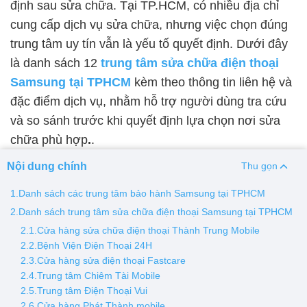
định sau sửa chữa. Tại TP.HCM, có nhiều địa chỉ
cung cấp dịch vụ sửa chữa, nhưng việc chọn đúng
Thay pin
trung tâm uy tín vẫn là yếu tố quyết định. Dưới đây
Pin iPhone
Pin Samsumg
Pin Oppo
Pin Xiaomi
là danh sách 12
trung tâm sửa chữa điện thoại
Pin Realme
Samsung tại TPHCM
kèm theo thông tin liên hệ và
Thay vỏ
đặc điểm dịch vụ, nhằm hỗ trợ người dùng tra cứu
và so sánh trước khi quyết định lựa chọn nơi sửa
Vỏ iPhone
Vỏ Samsung
Vỏ Xiaomi
Vỏ Oppo
Vỏ Hu
chữa phù hợp
.
.
Vỏ Vivo
Nội dung chính
Thu gọn
1.Danh sách các trung tâm bảo hành Samsung tại TPHCM
2.Danh sách trung tâm sửa chữa điện thoại Samsung tại TPHCM
2.1.Cửa hàng sửa chữa điện thoại Thành Trung Mobile
2.2.Bệnh Viện Điện Thoại 24H
2.3.Cửa hàng sửa điện thoại Fastcare
2.4.Trung tâm Chiêm Tài Mobile
2.5.Trung tâm Điện Thoại Vui
2.6.Cửa hàng Phát Thành mobile