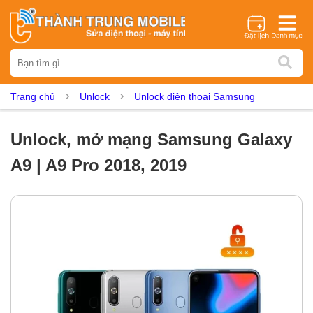
Thương hiệu
iPhone
Samsung
Oppo
Xiaomi
Realme
Vivo
Trang chủ
Unlock
Unlock điện thoại Samsung
Vsmart
Huawei
Nokia
Google Pixel
OnePlus
Asus
Sony
Vertu
LG
Tecno
Unlock, mở mạng Samsung Galaxy
Dịch vụ sửa chữa
A9 | A9 Pro 2018, 2019
Thay màn hình
Thay pin
Ép kính
Thay camera
Thay loa
Thay kính lưng
Thay vỏ
Thay chân sạc
Thay mic
Thay rung
Thay main
Unlock - Mở Khoá
Thay màn hình
Màn hình iPhone
Màn hình Samsung
Màn hình Oppo
Màn hình Xiaomi
Màn hình Realme
Màn hình Vivo
Màn hình Vsmart
Màn hình Google Pixel