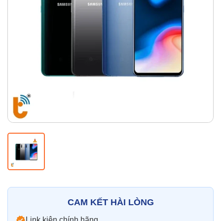
Thay pin
Pin iPhone
Pin Samsumg
Pin Oppo
Pin Xiaomi
Pin Realme
Thay vỏ
Vỏ iPhone
Vỏ Samsung
Vỏ Xiaomi
Vỏ Oppo
Vỏ Huawei
Vỏ Vivo
CAM KẾT HÀI LÒNG
Link kiện chính hãng