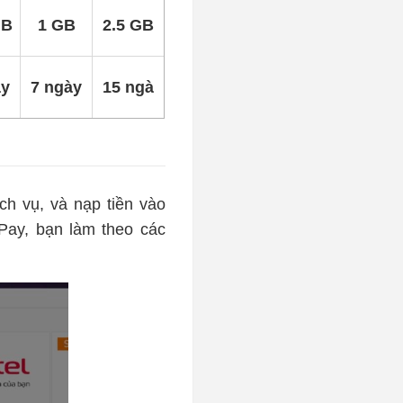
MB
1 GB
2.5 GB
ày
7 ngày
15 ngà
h vụ, và nạp tiền vào
Pay, bạn làm theo các