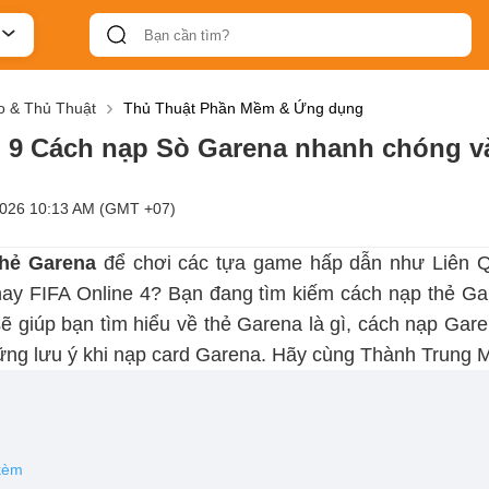
 & Thủ Thuật
Thủ Thuật Phần Mềm & Ứng dụng
 9 Cách nạp Sò Garena nhanh chóng và 
2026 10:13 AM (GMT +07)
thẻ Garena
để chơi các tựa game hấp dẫn như Liên Qu
ay FIFA Online 4? Bạn đang tìm kiếm cách nạp thẻ Ga
 sẽ giúp bạn tìm hiểu về thẻ Garena là gì, cách nạp Ga
ững lưu ý khi nạp card Garena. Hãy cùng Thành Trung Mo
 kèm