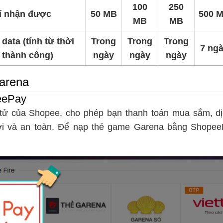
100
250
í nhận được
50 MB
500 
MB
MB
data (tính từ thời
Trong
Trong
Trong
7 ng
 thành công)
ngày
ngày
ngày
Garena
eePay
 tử của Shopee, cho phép bạn thanh toán mua sắm, dịc
ợi và an toàn. Để nạp thẻ game Garena bằng Shopee