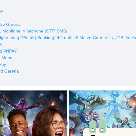
ay
 Sò Garena
el, Mobifone, Vinaphone (OTP, SMS)
gân hàng điện tử (iBanking)/ thẻ quốc tế MasterCard, Visa, JCB, Ame
R
ng VNPAY
ua Momo
 Pay
ard Garena