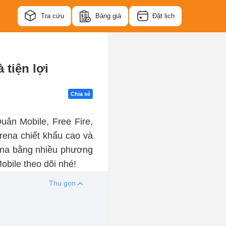
Tra cứu
Bảng giá
Đặt lịch
tiện lợi
Chia sẻ
ân Mobile, Free Fire,
rena chiết khấu cao và
rena bằng nhiều phương
bile theo dõi nhé!
Thu gọn