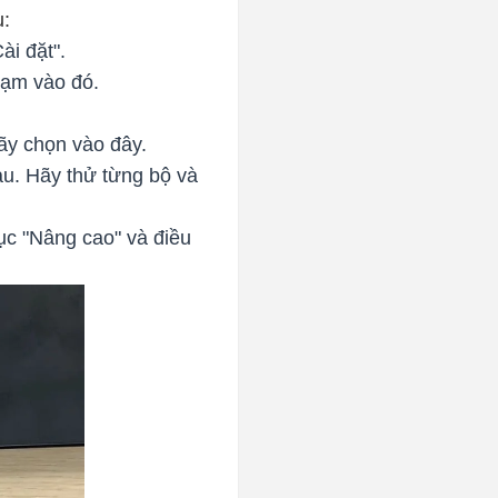
u:
ài đặt".
hạm vào đó.
ãy chọn vào đây.
au. Hãy thử từng bộ và
c "Nâng cao" và điều