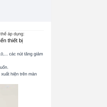
 thể áp dụng:
n thiết bị
,... các nút tăng giảm
muốn.
 xuất hiện trên màn