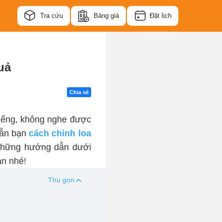
Tra cứu
Bảng giá
Đặt lịch
uả
Chia sẻ
tiếng, không nghe được
ẫn bạn
cách chỉnh loa
 những hướng dẫn dưới
ạn nhé!
Thu gọn