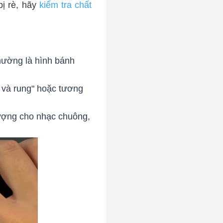
ị rè, hãy
kiểm tra chất
hường là hình bánh
 và rung" hoặc tương
lượng cho nhạc chuông,