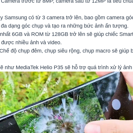
Camera trước từ 8MP, camera sau từ 12MP là tiêu chu
 Samsung có từ 3 camera trở lên, bao gồm camera gó
 đa dạng góc chụp và tạo ra những bức ảnh ấn tượng.
nhất 6GB và ROM từ 128GB trở lên sẽ giúp chiếc Smar
 được nhiều ảnh và video.
Chế độ chụp đêm, chụp siêu rộng, chụp macro sẽ giúp 
 như MediaTek Helio P35 sẽ hỗ trợ quá trình xử lý ản