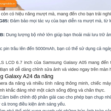
còn có hiệu năng mượt mà, mang đến cho bạn trải nghiệ
G85:
Đảm bảo mọi tác vụ của bạn diễn ra mượt mà, từ 
B:
Dung lượng bộ nhớ lớn giúp bạn thoải mái lưu trữ ản
 pin trâu lên đến 5000mAh, bạn có thể sử dụng cả ngày
LS LCD 6.7 inch của Samsung Galaxy A05 mang đến t
Bạn sẽ dễ dàng chỉnh sửa ảnh và video ngay trên màn hì
 Galaxy A24 đa năng
era đa năng và nhiều tính năng thông minh, chiếc má
ảnh khắc đáng nhớ một cách sống động và chân thực.
Cảm biến chỉnh độ phân giải cao cho phép bạn chụp nhữ
 cả trong điều kiện ánh sáng yếu.
m phá thế giới xung quanh với những bức ảnh toàn cả