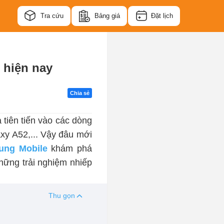
Tra cứu
Bảng giá
Đặt lịch
 hiện nay
Chia sẻ
tiên tiến vào các dòng
xy A52,... Vậy đâu mới
ung Mobile
khám phá
ững trải nghiệm nhiếp
Thu gọn