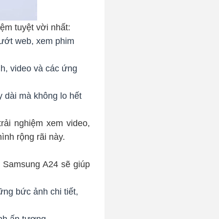
m tuyệt vời nhất:
lướt web, xem phim
h, video và các ứng
 dài mà không lo hết
rải nghiệm xem video,
nh rộng rãi này.
y Samsung A24 sẽ giúp
ng bức ảnh chi tiết,
nh ấn tượng.