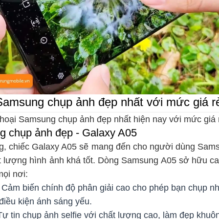
 Samsung chụp ảnh đẹp nhất với mức giá rẻ
thoại Samsung chụp ảnh đẹp nhất hiện nay với mức giá r
g chụp ảnh đẹp - Galaxy A05
ng, chiếc Galaxy A05 sẽ mang đến cho người dùng Sams
ất lượng hình ảnh khá tốt. Dòng Samsung A05 sở hữu ca
ọi nơi:
Cảm biến chính độ phân giải cao cho phép bạn chụp nhữ
 điều kiện ánh sáng yếu.
ự tin chụp ảnh selfie với chất lượng cao, làm đẹp khuô