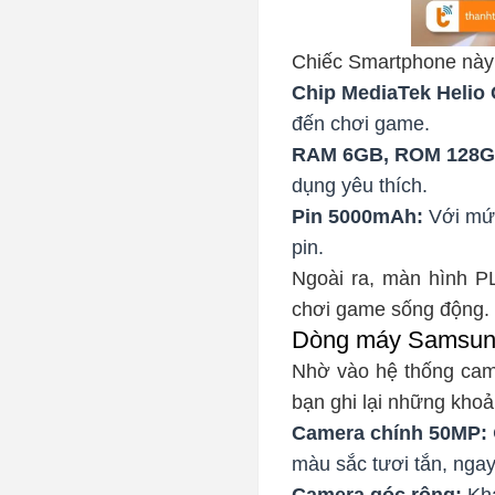
Chiếc Smartphone này 
Chip MediaTek Helio 
đến chơi game.
RAM 6GB, ROM 128G
dụng yêu thích.
Pin 5000mAh:
Với mức
pin.
Ngoài ra, màn hình P
chơi game sống động. 
Dòng máy Samsung
Nhờ vào hệ thống cam
bạn ghi lại những kho
Camera chính 50MP:
màu sắc tươi tắn, ngay
Camera góc rộng:
Khá