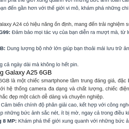
n đến gần hơn với thế giới vi mô, khám phá những chi 
axy A24 có hiệu năng ổn định, mang đến trải nghiệm 
G99:
Đảm bảo mọi tác vụ của bạn diễn ra mượt mà, từ 
B:
Dung lượng bộ nhớ lớn giúp bạn thoải mái lưu trữ ản
 cả ngày dài mà không lo hết pin.
ng Galaxy A25 6GB
GB là một chiếc smartphone tầm trung đáng giá, đặc b
Với hệ thống camera đa dạng và chất lượng, chiếc điện
khắc đẹp một cách dễ dàng và chuyên nghiệp.
Cảm biến chính độ phân giải cao, kết hợp với công ng
p những bức ảnh sắc nét, ít bị mờ, ngay cả trong điều k
g 8 MP:
Khám phá thế giới xung quanh với những bức ả