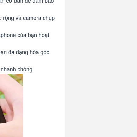
ẩn cơ bản để đảm bảo
c rộng và camera chụp
tphone của bạn hoạt
bạn đa dạng hóa góc
h nhanh chóng.