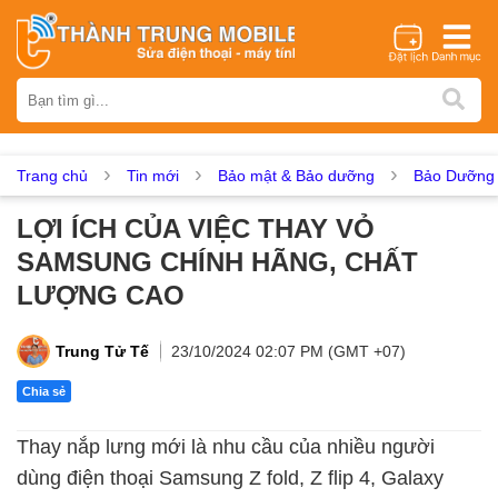
Thương hiệu
iPhone
Samsung
Oppo
Xiaomi
Realme
Vivo
Vsmart
Huawei
Nokia
Google Pixel
OnePlus
Trang chủ
Tin mới
Bảo mật & Bảo dưỡng
Bảo Dưỡng 
Asus
Sony
Vertu
LG
Tecno
LỢI ÍCH CỦA VIỆC THAY VỎ
Dịch vụ sửa chữa
SAMSUNG CHÍNH HÃNG, CHẤT
Thay màn hình
Thay pin
Ép kính
Thay camera
LƯỢNG CAO
Thay loa
Thay kính lưng
Thay vỏ
Thay chân sạc
Thay mic
Thay rung
Thay main
Unlock - Mở Khoá
Trung Tử Tế
23/10/2024 02:07 PM (GMT +07)
Thay màn hình
Chia sẻ
Màn hình iPhone
Màn hình Samsung
Màn hình Oppo
Thay nắp lưng mới là nhu cầu của nhiều người
Màn hình Xiaomi
Màn hình Realme
Màn hình Vivo
dùng điện thoại Samsung Z fold, Z flip 4, Galaxy
Màn hình Vsmart
Màn hình Google Pixel