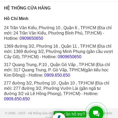
HỆ THỐNG CỬA HÀNG
Hồ Chí Minh
24 Trần Văn Kiểu, Phường 10 , Quận 6 , TP.HCM (Địa chỉ
mới: 24 Trần Văn Kiểu, Phường Bình Phú, TP.HCM)
-
Hotline:
0909650650
1369 đường 3/2, Phường 16 , Quận 11 , TP.HCM (Địa chỉ
mới: 1369 đường 3/2, Phường Minh Phụng (gần cầu vượt
Cây Gõ), TP.HCM)
- Hotline:
0909650650
317 Quang Trung, P.10 , Quận Gò Vấp , TP.HCM (Địa chỉ
mới: 317 Quang Trung, P. Gò Vấp, TPHCM(gần tiểu học
Kim Đồng))
- Hotline:
0909.650.650
277 đường 3/2, Phường 10 , Quận 10 , TP.HCM (Địa chỉ
mới: 277 đường 3/2, Phường Vườn Lài (gần ngã tư
đường 3/2 và Lê Hồng Phong), TP.HCM)
- Hotline:
0909.650.650
© 2006 - 2025 - Hệ thống sửa chữa điện thoại di động Thành Trung Mobile.
Bạn cần hỗ trợ?
Designed by Sudo.