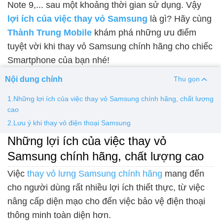
Note 9,... sau một khoảng thời gian sử dụng. Vậy
lợi ích của việc thay vỏ Samsung
là gì? Hãy cùng
Thay pin
Thành Trung Mobile
khám phá những ưu điểm
Pin iPhone
Pin Samsumg
Pin Oppo
Pin Xiaomi
tuyệt vời khi thay vỏ Samsung chính hãng cho chiếc
Pin Realme
Smartphone của bạn nhé!
Thay vỏ
Nội dung chính
Thu gọn
Vỏ iPhone
Vỏ Samsung
Vỏ Xiaomi
Vỏ Oppo
1.Những lợi ích của việc thay vỏ Samsung chính hãng, chất lượng
Vỏ Huawei
Vỏ Vivo
cao
2.Lưu ý khi thay vỏ điện thoại Samsung
Những lợi ích của việc thay vỏ
Samsung chính hãng, chất lượng cao
Việc
thay vỏ lưng Samsung chính hãng
mang đến
cho người dùng rất nhiều lợi ích thiết thực, từ việc
nâng cấp diện mạo cho đến việc bảo vệ điện thoại
thông minh toàn diện hơn.