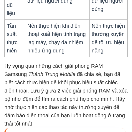
dữ liệu người dùng
dữ liệu người
dữ
dùng
liệu
Tần
Nên thực hiện khi điện
Nên thực hiện
suất
thoại xuất hiện tình trạng
thường xuyên
thực
lag máy, chạy đa nhiệm
để tối ưu hiệu
hiện
nhiều ứng dụng
năng
Hy vọng qua những cách giải phóng RAM
Samsung
Thành Trung Mobile
đã chia sẻ, bạn đã
biết cách thực hiện để khôi phục hiệu suất chiếc
điện thoại. Lưu ý giữa 2 việc giải phóng RAM và xóa
bộ nhớ đệm để tìm ra cách phù hợp cho mình. Hãy
nhớ thực hiện các thao tác này thường xuyên để
đảm bảo điện thoại của bạn luôn hoạt động ở trạng
thái tốt nhất