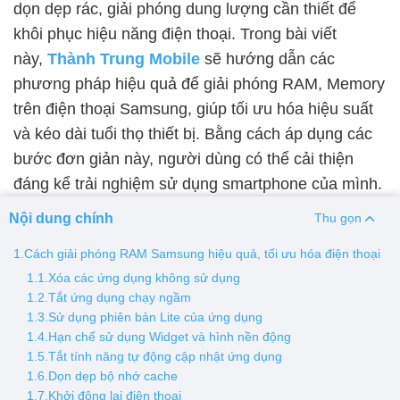
dọn dẹp rác, giải phóng dung lượng cần thiết để
khôi phục hiệu năng điện thoại. Trong bài viết
Thay pin
này,
Thành Trung Mobile
sẽ hướng dẫn các
Pin iPhone
Pin Samsumg
Pin Oppo
Pin Xiaomi
phương pháp hiệu quả để giải phóng RAM, Memory
Pin Realme
trên điện thoại Samsung, giúp tối ưu hóa hiệu suất
Thay vỏ
và kéo dài tuổi thọ thiết bị. Bằng cách áp dụng các
bước đơn giản này, người dùng có thể cải thiện
Vỏ iPhone
Vỏ Samsung
Vỏ Xiaomi
Vỏ Oppo
đáng kể trải nghiệm sử dụng smartphone của mình.
Vỏ Huawei
Vỏ Vivo
Nội dung chính
Thu gọn
1.Cách giải phóng RAM Samsung hiệu quả, tối ưu hóa điện thoại
1.1.Xóa các ứng dụng không sử dụng
1.2.Tắt ứng dụng chạy ngầm
1.3.Sử dụng phiên bản Lite của ứng dụng
1.4.Hạn chế sử dụng Widget và hình nền động
1.5.Tắt tính năng tự động cập nhật ứng dụng
1.6.Dọn dẹp bộ nhớ cache
1.7.Khởi động lại điện thoại