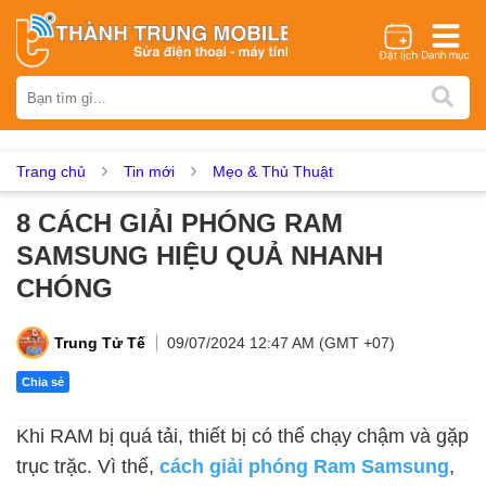
Thương hiệu
iPhone
Samsung
Oppo
Xiaomi
Realme
Vivo
Vsmart
Huawei
Nokia
Google Pixel
OnePlus
Trang chủ
Tin mới
Mẹo & Thủ Thuật
Asus
Sony
Vertu
LG
Tecno
8 CÁCH GIẢI PHÓNG RAM
Dịch vụ sửa chữa
SAMSUNG HIỆU QUẢ NHANH
Thay màn hình
Thay pin
Ép kính
Thay camera
CHÓNG
Thay loa
Thay kính lưng
Thay vỏ
Thay chân sạc
Thay mic
Thay rung
Thay main
Unlock - Mở Khoá
Trung Tử Tế
09/07/2024 12:47 AM (GMT +07)
Thay màn hình
Chia sẻ
Màn hình iPhone
Màn hình Samsung
Màn hình Oppo
Khi RAM bị quá tải, thiết bị có thể chạy chậm và gặp
Màn hình Xiaomi
Màn hình Realme
Màn hình Vivo
trục trặc. Vì thế,
cách giải phóng Ram Samsung
,
Màn hình Vsmart
Màn hình Google Pixel