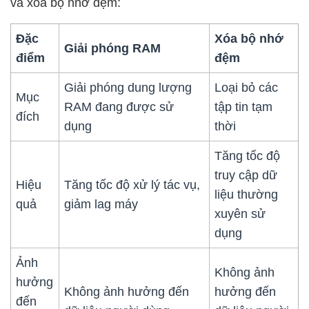
và xóa bộ nhớ đệm:
Đặc
Xóa bộ nhớ
Giải phóng RAM
điểm
đệm
Giải phóng dung lượng
Loại bỏ các
Mục
RAM đang được sử
tập tin tạm
đích
dụng
thời
Tăng tốc độ
truy cập dữ
Hiệu
Tăng tốc độ xử lý tác vụ,
liệu thường
quả
giảm lag máy
xuyên sử
dụng
Ảnh
Không ảnh
hưởng
Không ảnh hưởng đến
hưởng đến
đến