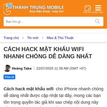
Thương hiệu
iPhone
Samsung
Oppo
Xiaomi
Realme
Vivo
Vsmart
Huawei
Nokia
Google Pixel
OnePlus
Trang chủ
Tin mới
Mẹo & Thủ Thuật
Asus
Sony
Vertu
LG
Tecno
CÁCH HACK MẬT KHẨU WIFI
Dịch vụ sửa chữa
NHANH CHÓNG DỄ DÀNG NHẤT
Thay màn hình
Thay pin
Ép kính
Thay camera
Thay loa
Thay kính lưng
Thay vỏ
Thay chân sạc
Hoàng Taba
22/07/2025 11:38 AM (GMT +07)
Thay mic
Thay rung
Thay main
Unlock - Mở Khoá
Chia sẻ
Thay màn hình
Cách hack mật khẩu wifi
cho iPhone nhanh chóng
Màn hình iPhone
Màn hình Samsung
Màn hình Oppo
dễ dàng nhất được cập nhật tại đây, mong các bạn
Màn hình Xiaomi
Màn hình Realme
Màn hình Vivo
tôn trọng quyền tác giả khi sao chép nội dung này
Màn hình Vsmart
Màn hình Google Pixel