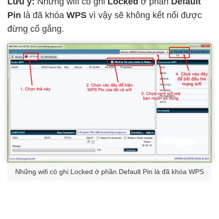
Lưu ý:
Những wifi có ghi
Locked
ở phần
Default
Pin
là đã khóa
WPS
vì vậy sẽ không kết nối được
đừng cố gắng.
Những wifi có ghi Locked ở phần Default Pin là đã khóa WPS