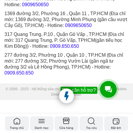
Hotline:
0909650650
1369 đường 3/2, Phường 16 , Quận 11 , TP.HCM (Địa chỉ
mới: 1369 đường 3/2, Phường Minh Phụng (gần cầu vượt
Cây Gõ), TP.HCM)
- Hotline:
0909650650
317 Quang Trung, P.10 , Quận Gò Vấp , TP.HCM (Địa chỉ
mới: 317 Quang Trung, P. Gò Vấp, TPHCM(gần tiểu học
Kim Đồng))
- Hotline:
0909.650.650
277 đường 3/2, Phường 10 , Quận 10 , TP.HCM (Địa chỉ
mới: 277 đường 3/2, Phường Vườn Lài (gần ngã tư
đường 3/2 và Lê Hồng Phong), TP.HCM)
- Hotline:
0909.650.650
© 2006 - 2025 - Hệ thống sửa chữa điện thoại di động Thành Trung Mobile.
Bạn cần hỗ trợ?
Designed by Sudo.
Trang chủ
Danh mục
Cửa hàng
Tra cứu
Đặt lịch