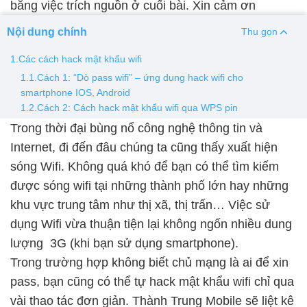
bằng việc trích nguồn ở cuối bài. Xin cảm ơn
Thay pin
Nội dung chính
Thu gọn
Pin iPhone
Pin Samsumg
Pin Oppo
Pin Xiaomi
1.Các cách hack mật khẩu wifi
Pin Realme
1.1.Cách 1: “Dò pass wifi” – ứng dụng hack wifi cho
smartphone IOS, Android
Thay vỏ
1.2.Cách 2: Cách hack mật khẩu wifi qua WPS pin
Vỏ iPhone
Vỏ Samsung
Vỏ Xiaomi
Vỏ Oppo
Trong thời đại bùng nổ công nghệ thông tin và
Vỏ Huawei
Vỏ Vivo
Internet, đi đến đâu chúng ta cũng thấy xuất hiện
sóng Wifi. Không quá khó để bạn có thể tìm kiếm
được sóng wifi tại những thành phố lớn hay những
khu vực trung tâm như thị xã, thị trấn… Việc sử
dụng Wifi vừa thuận tiện lại không ngốn nhiều dung
lượng 3G (khi bạn sử dụng smartphone).
Trong trường hợp không biết chủ mạng là ai để xin
pass, bạn cũng có thể tự hack mật khẩu wifi chỉ qua
vài thao tác đơn giản. Thành Trung Mobile sẽ liệt kê