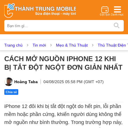
Thương hiệu
iPhone
Samsung
Oppo
Xiaomi
Realme
Vivo
Vsmart
Huawei
Nokia
Google Pixel
OnePlus
Trang chủ
Tin mới
Mẹo & Thủ Thuật
Thủ Thuật Điện 
Asus
Sony
Vertu
LG
Tecno
CÁCH MỞ NGUỒN IPHONE 12 KHI
Dịch vụ sửa chữa
BỊ TẮT ĐỘT NGỘT ĐƠN GIẢN NHẤT
Thay màn hình
Thay pin
Ép kính
Thay camera
Thay loa
Thay kính lưng
Thay vỏ
Thay chân sạc
Hoàng Taba
04/08/2025 05:58 PM (GMT +07)
Thay mic
Thay rung
Thay main
Unlock - Mở Khoá
Chia sẻ
Thay màn hình
iPhone 12 đôi khi bị tắt đột ngột do hết pin, lỗi phần
Màn hình iPhone
Màn hình Samsung
Màn hình Oppo
mềm hoặc phần cứng, khiến người dùng không thể
Màn hình Xiaomi
Màn hình Realme
Màn hình Vivo
mở nguồn như bình thường. Trong trường hợp này,
Màn hình Vsmart
Màn hình Google Pixel