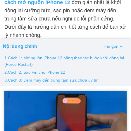
cách mở nguồn iPhone 12
đơn giản nhất là khởi
động lại cưỡng bức, sạc pin hoặc đem máy đến
Thay pin
trung tâm sửa chữa nếu nghi do lỗi phần cứng.
Pin iPhone
Pin Samsumg
Pin Oppo
Pin Xiaomi
Dưới đây là hướng dẫn chi tiết từng cách để bạn xử
Pin Realme
lý nhanh chóng.
Thay vỏ
Nội dung chính
Thu gọn
Vỏ iPhone
Vỏ Samsung
Vỏ Xiaomi
Vỏ Oppo
1.Cách 1: Mở nguồn iPhone 12 bằng thao tác buộc khởi động lại
Vỏ Huawei
Vỏ Vivo
(Force Restart)
2.Cách 2: Sạc Pin cho iPhone 12
3.Cách 3: Đem máy đến trung tâm sửa chữa uy tín