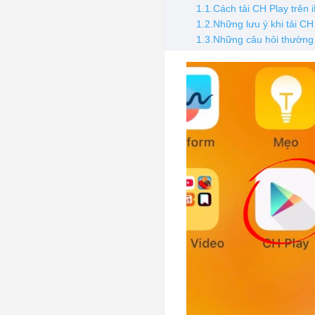
1.1.Cách tải CH Play trên 
1.2.Những lưu ý khi tải CH 
1.3.Những câu hỏi thường g