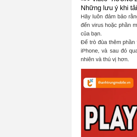
Những lưu ý khi tải
Hãy luôn đảm bảo rằng 
đến virus hoặc phần mề
của bạn.
Để trò đùa thêm phần t
iPhone, và sau đó qu
nhiên và thú vị hơn.