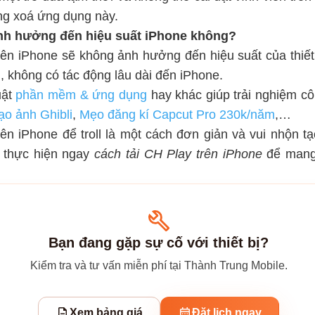
àng xoá ứng dụng này.
ảnh hưởng đến hiệu suất iPhone không?
rên iPhone sẽ không ảnh hưởng đến hiệu suất của thiết
, không có tác động lâu dài đến iPhone.
uật
phần mềm & ứng dụng
hay khác giúp trải nghiệm cô
o ảnh Ghibli
,
Mẹo đăng kí Capcut Pro 230k/năm
,…
ên iPhone để troll là một cách đơn giản và vui nhộn t
 thực hiện ngay
cách tải CH Play trên iPhone
để mang 
Bạn đang gặp sự cố với thiết bị?
Kiểm tra và tư vấn miễn phí tại Thành Trung Mobile.
Xem bảng giá
Đặt lịch ngay