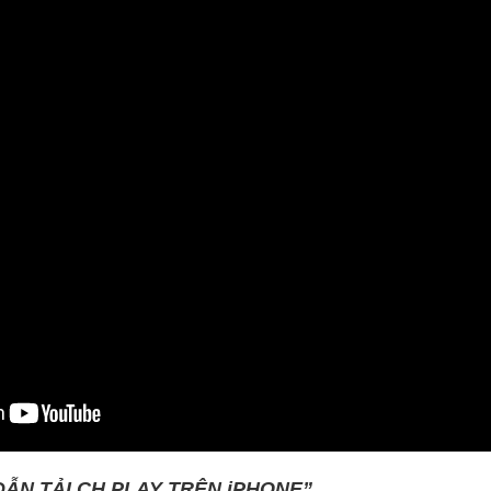
ẪN TẢI CH PLAY TRÊN iPHONE”