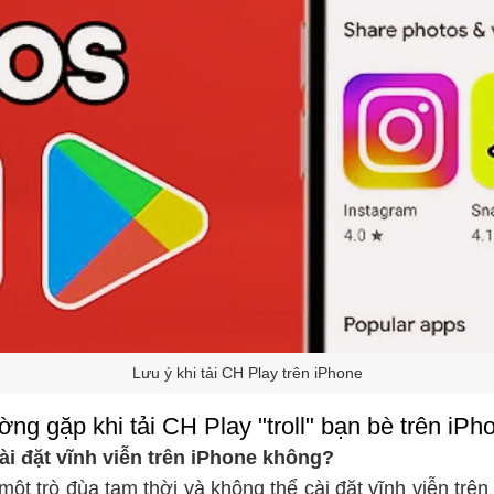
Lưu ý khi tải CH Play trên iPhone
ng gặp khi tải CH Play "troll" bạn bè trên iPh
ài đặt vĩnh viễn trên iPhone không?
một trò đùa tạm thời và không thể cài đặt vĩnh viễn trên 