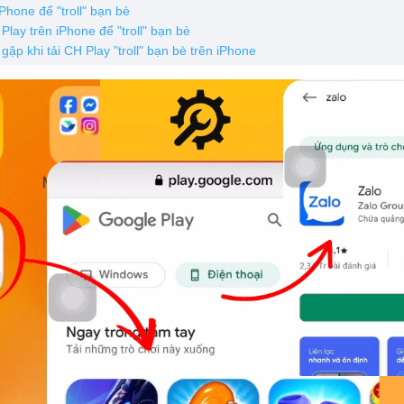
iPhone để "troll" bạn bè
Play trên iPhone để "troll" bạn bè
ặp khi tải CH Play "troll" bạn bè trên iPhone