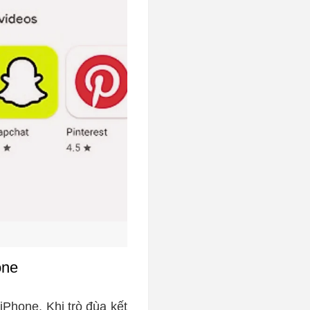
one
iPhone. Khi trò đùa kết