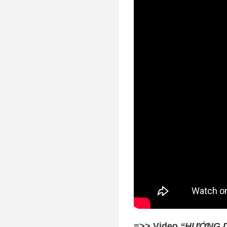
=>> Video
“HƯỚNG D