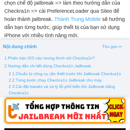
chọn chế độ jailbreak => làm theo hướng dẫn của
Checkra1n => cài PreferenceLoader qua Sileo để
Thay pin
hoàn thành jailbreak.
Thành Trung Mobile
sẽ hướng
Pin iPhone
Pin Samsumg
Pin Oppo
Pin Xiaomi
dẫn bạn từng bước, giúp thiết bị của bạn sử dụng
Pin Realme
iPhone với nhiều tính năng mới.
Thay vỏ
Nội dung chính
Thu gọn
Vỏ iPhone
Vỏ Samsung
Vỏ Xiaomi
Vỏ Oppo
1.Phiên bản iOS nào tương thích với Checkra1n?
Vỏ Huawei
Vỏ Vivo
2.Hướng dẫn chi tiết dùng Checkra1n Jailbreak
2.1.Chuẩn bị công cụ cần thiết trước khi Jailbreak Checkra1n
2.2.Từng bước chạy Checkra1n Jailbreak cho máy
2.3.Cài đặt tweaks và xử lý lỗi phổ biến khi Jailbreak bằng
Checkra1n