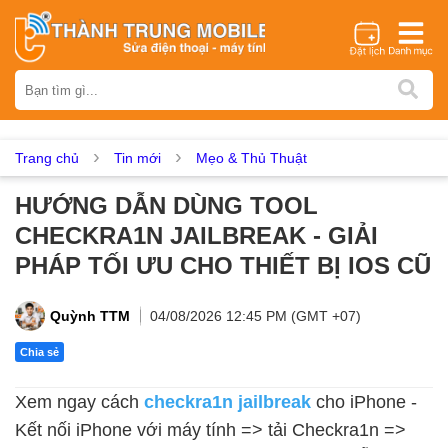
Thương hiệu
iPhone
Samsung
Oppo
Xiaomi
Realme
Vivo
Vsmart
Huawei
Nokia
Google Pixel
OnePlus
Trang chủ
Tin mới
Mẹo & Thủ Thuật
Asus
Sony
Vertu
LG
Tecno
HƯỚNG DẪN DÙNG TOOL
Dịch vụ sửa chữa
CHECKRA1N JAILBREAK - GIẢI
Thay màn hình
Thay pin
Ép kính
Thay camera
PHÁP TỐI ƯU CHO THIẾT BỊ IOS CŨ
Thay loa
Thay kính lưng
Thay vỏ
Thay chân sạc
Thay mic
Thay rung
Thay main
Unlock - Mở Khoá
Quỳnh TTM
04/08/2026 12:45 PM (GMT +07)
Thay màn hình
Chia sẻ
Màn hình iPhone
Màn hình Samsung
Màn hình Oppo
Xem ngay cách
checkra1n jailbreak
cho iPhone -
Màn hình Xiaomi
Màn hình Realme
Màn hình Vivo
Kết nối iPhone với máy tính => tải Checkra1n =>
Màn hình Vsmart
Màn hình Google Pixel