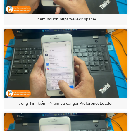
Thêm nguồn https://ellekit.space/
trong Tìm kiếm => tìm và cài gói PreferenceLoader