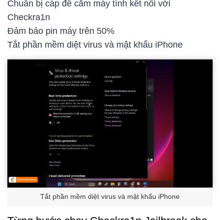
Chuẩn bị cáp để cắm máy tính kết nối với
Checkra1n
Đảm bảo pin máy trên 50%
Tắt phần mềm diệt virus và mật khẩu iPhone
Tắt phần mềm diệt virus và mật khẩu iPhone