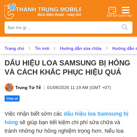
Thương hiệu
iPhone
Samsung
Oppo
Xiaomi
Realme
Vivo
Vsmart
Huawei
Nokia
Google Pixel
OnePlus
Trang chủ
Tin mới
Hướng dẫn sửa chữa
Hướng dẫn s
Asus
Sony
Vertu
LG
Tecno
DẤU HIỆU LOA SAMSUNG BỊ HỎNG
Dịch vụ sửa chữa
VÀ CÁCH KHẮC PHỤC HIỆU QUẢ
Thay màn hình
Thay pin
Ép kính
Thay camera
Thay loa
Thay kính lưng
Thay vỏ
Thay chân sạc
Trung Tử Tế
01/08/2026 11:19 AM (GMT +07)
Thay mic
Thay rung
Thay main
Unlock - Mở Khoá
Chia sẻ
Thay màn hình
Việc nhận biết sớm các
dấu hiệu loa Samsung bị
Màn hình iPhone
Màn hình Samsung
Màn hình Oppo
hỏng
sẽ giúp bạn tiết kiệm chi phí sửa chữa và
Màn hình Xiaomi
Màn hình Realme
Màn hình Vivo
tránh những hư hỏng nghiệm trọng hơn. Nếu loa
Màn hình Vsmart
Màn hình Google Pixel