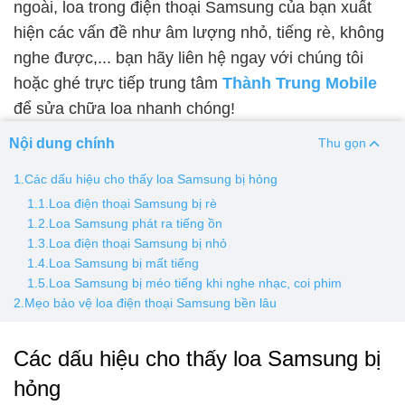
ngoài, loa trong điện thoại Samsung của bạn xuất
hiện các vấn đề như âm lượng nhỏ, tiếng rè, không
Thay pin
nghe được,... bạn hãy liên hệ ngay với chúng tôi
Pin iPhone
Pin Samsumg
Pin Oppo
Pin Xiaomi
hoặc ghé trực tiếp trung tâm
Thành Trung Mobile
Pin Realme
để sửa chữa loa nhanh chóng!
Thay vỏ
Nội dung chính
Thu gọn
Vỏ iPhone
Vỏ Samsung
Vỏ Xiaomi
Vỏ Oppo
1.Các dấu hiệu cho thấy loa Samsung bị hỏng
Vỏ Huawei
Vỏ Vivo
1.1.Loa điện thoại Samsung bị rè
1.2.Loa Samsung phát ra tiếng ồn
1.3.Loa điện thoại Samsung bị nhỏ
1.4.Loa Samsung bị mất tiếng
1.5.Loa Samsung bị méo tiếng khi nghe nhạc, coi phim
2.Mẹo bảo vệ loa điện thoại Samsung bền lâu
Các dấu hiệu cho thấy loa Samsung bị
hỏng