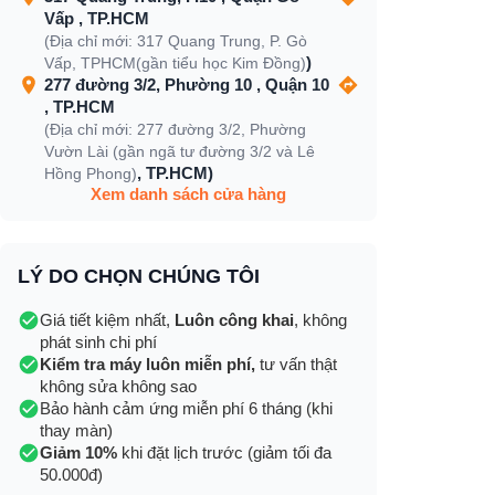
Vấp , TP.HCM
(Địa chỉ mới: 317 Quang Trung, P. Gò
)
Vấp, TPHCM(gần tiểu học Kim Đồng)
277 đường 3/2, Phường 10 , Quận 10
, TP.HCM
(Địa chỉ mới: 277 đường 3/2, Phường
Vườn Lài (gần ngã tư đường 3/2 và Lê
, TP.HCM)
Hồng Phong)
Xem danh sách cửa hàng
LÝ DO CHỌN CHÚNG TÔI
Giá tiết kiệm nhất,
Luôn công khai
, không
phát sinh chi phí
Kiểm tra máy luôn miễn phí,
tư vấn thật
không sửa không sao
Bảo hành cảm ứng miễn phí 6 tháng (khi
thay màn)
Giảm 10%
khi đặt lịch trước (giảm tối đa
50.000đ)