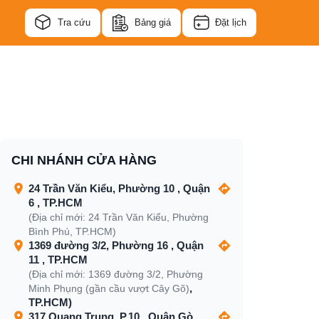
Tra cứu
Bảng giá
Đặt lịch
CHI NHÁNH CỬA HÀNG
24 Trần Văn Kiểu, Phường 10 , Quận
6 , TP.HCM
(Địa chỉ mới: 24 Trần Văn Kiểu, Phường
Bình Phú, TP.HCM)
1369 đường 3/2, Phường 16 , Quận
11 , TP.HCM
(Địa chỉ mới: 1369 đường 3/2, Phường
,
Minh Phụng (gần cầu vượt Cây Gõ)
TP.HCM)
317 Quang Trung, P.10 , Quận Gò