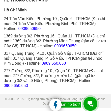
HỆ THỐNG CỬA HÀNG
Hồ Chí Minh
24 Trần Văn Kiểu, Phường 10 , Quận 6 , TP.HCM (Địa chỉ
mới: 24 Trần Văn Kiểu, Phường Bình Phú, TP.HCM)
-
Hotline:
0909650650
1369 đường 3/2, Phường 16 , Quận 11 , TP.HCM (Địa chỉ
mới: 1369 đường 3/2, Phường Minh Phụng (gần cầu vượt
Cây Gõ), TP.HCM)
- Hotline:
0909650650
317 Quang Trung, P.10 , Quận Gò Vấp , TP.HCM (Địa chỉ
mới: 317 Quang Trung, P. Gò Vấp, TPHCM(gần tiểu học
Kim Đồng))
- Hotline:
0909.650.650
277 đường 3/2, Phường 10 , Quận 10 , TP.HCM (Địa chỉ
mới: 277 đường 3/2, Phường Vườn Lài (gần ngã tư
đường 3/2 và Lê Hồng Phong), TP.HCM)
- Hotline:
0909.650.650
© 2006 - 2025 - Hệ thống sửa chữa điện thoại di động Thành Trung Mobile.
Designed by Sudo.
Bạn cần hỗ trợ?