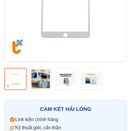
Thay pin
Pin iPhone
Pin Samsumg
Pin Oppo
Pin Xiaomi
Pin Realme
Thay vỏ
Vỏ iPhone
Vỏ Samsung
Vỏ Xiaomi
Vỏ Oppo
Vỏ Huawei
Vỏ Vivo
CAM KẾT HÀI LÒNG
Link kiện chính hãng
Kỹ thuật giỏi, cẩn thận