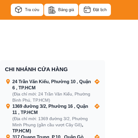
Tra cứu
Bảng giá
Đặt lịch
CHI NHÁNH CỬA HÀNG
24 Trần Văn Kiểu, Phường 10 , Quận
6 , TP.HCM
(Địa chỉ mới: 24 Trần Văn Kiểu, Phường
Bình Phú, TP.HCM)
1369 đường 3/2, Phường 16 , Quận
11 , TP.HCM
(Địa chỉ mới: 1369 đường 3/2, Phường
,
Minh Phụng (gần cầu vượt Cây Gõ)
TP.HCM)
317 Quang Trung, P.10 , Quận Gò