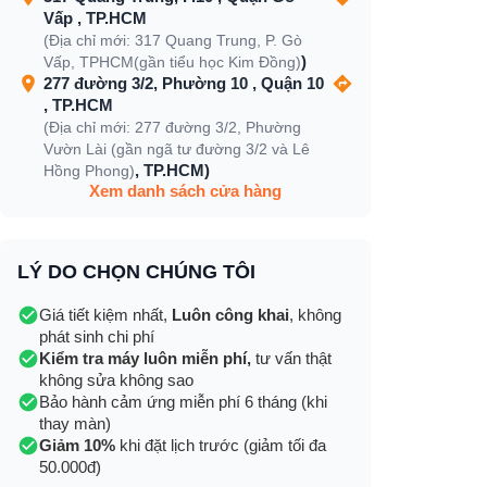
Vấp , TP.HCM
(Địa chỉ mới: 317 Quang Trung, P. Gò
)
Vấp, TPHCM(gần tiểu học Kim Đồng)
277 đường 3/2, Phường 10 , Quận 10
, TP.HCM
(Địa chỉ mới: 277 đường 3/2, Phường
Vườn Lài (gần ngã tư đường 3/2 và Lê
, TP.HCM)
Hồng Phong)
Xem danh sách cửa hàng
LÝ DO CHỌN CHÚNG TÔI
Giá tiết kiệm nhất,
Luôn công khai
, không
phát sinh chi phí
Kiểm tra máy luôn miễn phí,
tư vấn thật
không sửa không sao
Bảo hành cảm ứng miễn phí 6 tháng (khi
thay màn)
Giảm 10%
khi đặt lịch trước (giảm tối đa
50.000đ)