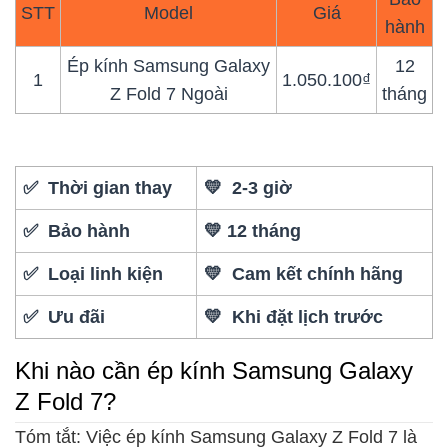
STT
Model
Giá
hành
Ép kính Samsung Galaxy
12
1
1.050.100₫
Z Fold 7 Ngoài
tháng
✅ Thời gian thay
💛 2-3 giờ
✅ Bảo hành
💛 12 tháng
✅ Loại linh kiện
💛 Cam kết chính hãng
✅ Ưu đãi
💛 Khi đặt lịch trước
Khi nào cần ép kính Samsung Galaxy
Z Fold 7?
Tóm tắt: Việc ép kính Samsung Galaxy Z Fold 7 là