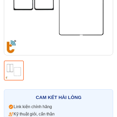
Thay pin
Pin iPhone
Pin Samsumg
Pin Oppo
Pin Xiaomi
Pin Realme
Thay vỏ
Vỏ iPhone
Vỏ Samsung
Vỏ Xiaomi
Vỏ Oppo
Vỏ Huawei
Vỏ Vivo
CAM KẾT HÀI LÒNG
Link kiện chính hãng
Kỹ thuật giỏi, cẩn thận