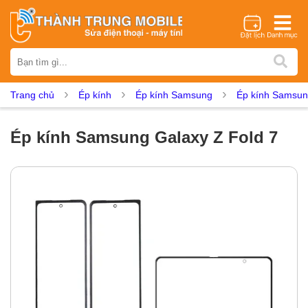
Thương hiệu
iPhone
Samsung
Oppo
Xiaomi
Realme
Vivo
Trang chủ
Ép kính
Ép kính Samsung
Ép kính Samsun
Vsmart
Huawei
Nokia
Google Pixel
OnePlus
Asus
Sony
Vertu
LG
Tecno
Ép kính Samsung Galaxy Z Fold 7
Dịch vụ sửa chữa
Thay màn hình
Thay pin
Ép kính
Thay camera
Thay loa
Thay kính lưng
Thay vỏ
Thay chân sạc
Thay mic
Thay rung
Thay main
Unlock - Mở Khoá
Thay màn hình
Màn hình iPhone
Màn hình Samsung
Màn hình Oppo
Màn hình Xiaomi
Màn hình Realme
Màn hình Vivo
Màn hình Vsmart
Màn hình Google Pixel