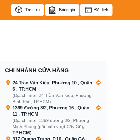
Tra cứu
Bảng giá
Đặt lịch
CHI NHÁNH CỬA HÀNG
24 Trần Văn Kiểu, Phường 10 , Quận
6 , TP.HCM
(Địa chỉ mới: 24 Trần Văn Kiểu, Phường
Bình Phú, TP.HCM)
1369 đường 3/2, Phường 16 , Quận
11 , TP.HCM
(Địa chỉ mới: 1369 đường 3/2, Phường
,
Minh Phụng (gần cầu vượt Cây Gõ)
TP.HCM)
317 Quang Trung, P.10 , Quận Gò