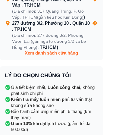
Vấp , TP.HCM
(Địa chỉ mới: 317 Quang Trung, P. Gò
)
Vấp, TPHCM(gần tiểu học Kim Đồng)
277 đường 3/2, Phường 10 , Quận 10
, TP.HCM
(Địa chỉ mới: 277 đường 3/2, Phường
Vườn Lài (gần ngã tư đường 3/2 và Lê
, TP.HCM)
Hồng Phong)
Xem danh sách cửa hàng
LÝ DO CHỌN CHÚNG TÔI
Giá tiết kiệm nhất,
Luôn công khai
, không
phát sinh chi phí
Kiểm tra máy luôn miễn phí,
tư vấn thật
không sửa không sao
Bảo hành cảm ứng miễn phí 6 tháng (khi
thay màn)
Giảm 10%
khi đặt lịch trước (giảm tối đa
50.000đ)