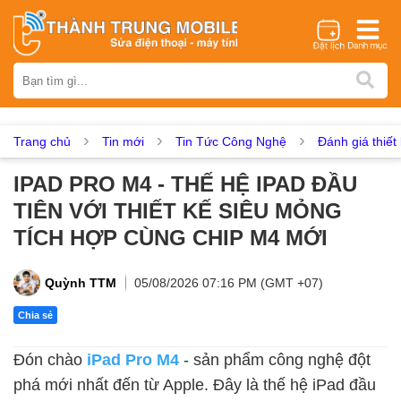
Thương hiệu
iPhone
Samsung
Oppo
Xiaomi
Realme
Vivo
Vsmart
Huawei
Nokia
Google Pixel
OnePlus
Trang chủ
Tin mới
Tin Tức Công Nghệ
Đánh giá thiết 
Asus
Sony
Vertu
LG
Tecno
IPAD PRO M4 - THẾ HỆ IPAD ĐẦU
Dịch vụ sửa chữa
TIÊN VỚI THIẾT KẾ SIÊU MỎNG
Thay màn hình
Thay pin
Ép kính
Thay camera
TÍCH HỢP CÙNG CHIP M4 MỚI
Thay loa
Thay kính lưng
Thay vỏ
Thay chân sạc
Thay mic
Thay rung
Thay main
Unlock - Mở Khoá
Quỳnh TTM
05/08/2026 07:16 PM (GMT +07)
Thay màn hình
Chia sẻ
Màn hình iPhone
Màn hình Samsung
Màn hình Oppo
Đón chào
iPad Pro M4
- sản phẩm công nghệ đột
Màn hình Xiaomi
Màn hình Realme
Màn hình Vivo
phá mới nhất đến từ Apple. Đây là thế hệ iPad đầu
Màn hình Vsmart
Màn hình Google Pixel