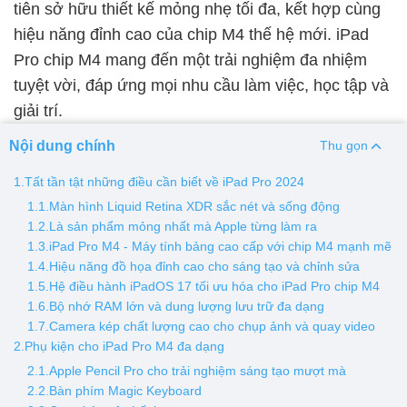
tiên sở hữu thiết kế mỏng nhẹ tối đa, kết hợp cùng
hiệu năng đỉnh cao của chip M4 thế hệ mới. iPad
Thay pin
Pro chip M4 mang đến một trải nghiệm đa nhiệm
Pin iPhone
Pin Samsumg
Pin Oppo
Pin Xiaomi
tuyệt vời, đáp ứng mọi nhu cầu làm việc, học tập và
Pin Realme
giải trí.
Thay vỏ
Nội dung chính
Thu gọn
Vỏ iPhone
Vỏ Samsung
Vỏ Xiaomi
Vỏ Oppo
1.Tất tần tật những điều cần biết về iPad Pro 2024
Vỏ Huawei
Vỏ Vivo
1.1.Màn hình Liquid Retina XDR sắc nét và sống động
1.2.Là sản phẩm mỏng nhất mà Apple từng làm ra
1.3.iPad Pro M4 - Máy tính bảng cao cấp với chip M4 mạnh mẽ
1.4.Hiệu năng đồ họa đỉnh cao cho sáng tạo và chỉnh sửa
1.5.Hệ điều hành iPadOS 17 tối ưu hóa cho iPad Pro chip M4
1.6.Bộ nhớ RAM lớn và dung lượng lưu trữ đa dạng
1.7.Camera kép chất lượng cao cho chụp ảnh và quay video
2.Phụ kiện cho iPad Pro M4 đa dạng
2.1.Apple Pencil Pro cho trải nghiệm sáng tạo mượt mà
2.2.Bàn phím Magic Keyboard