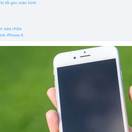
 bị tối góc màn hình
h
âm sửa chữa
ình iPhone 6