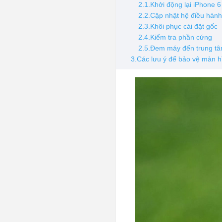
2.1.Khởi động lại iPhone 6
2.2.Cập nhật hệ điều hàn
2.3.Khôi phục cài đặt gốc
2.4.Kiểm tra phần cứng
2.5.Đem máy đến trung t
3.Các lưu ý để bảo vệ màn h