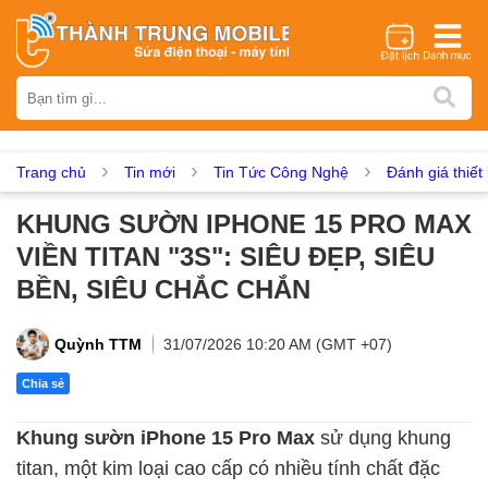
Thương hiệu
iPhone
Samsung
Oppo
Xiaomi
Realme
Vivo
Vsmart
Huawei
Nokia
Google Pixel
OnePlus
Trang chủ
Tin mới
Tin Tức Công Nghệ
Đánh giá thiết 
Asus
Sony
Vertu
LG
Tecno
KHUNG SƯỜN IPHONE 15 PRO MAX
Dịch vụ sửa chữa
VIỀN TITAN "3S": SIÊU ĐẸP, SIÊU
Thay màn hình
Thay pin
Ép kính
Thay camera
BỀN, SIÊU CHẮC CHẮN
Thay loa
Thay kính lưng
Thay vỏ
Thay chân sạc
Thay mic
Thay rung
Thay main
Unlock - Mở Khoá
Quỳnh TTM
31/07/2026 10:20 AM (GMT +07)
Thay màn hình
Chia sẻ
Màn hình iPhone
Màn hình Samsung
Màn hình Oppo
Khung sườn iPhone 15 Pro Max
sử dụng khung
Màn hình Xiaomi
Màn hình Realme
Màn hình Vivo
titan, một kim loại cao cấp có nhiều tính chất đặc
Màn hình Vsmart
Màn hình Google Pixel