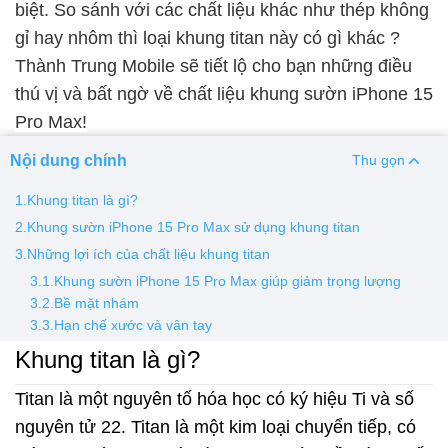
biệt. So sánh với các chất liệu khác như thép không
gỉ hay nhôm thì loại khung titan này có gì khác ?
Thay pin
Thành Trung Mobile sẽ tiết lộ cho bạn những điều
Pin iPhone
Pin Samsumg
Pin Oppo
Pin Xiaomi
thú vị và bất ngờ về chất liệu khung sườn iPhone 15
Pin Realme
Pro Max!
Thay vỏ
Nội dung chính
Thu gọn
Vỏ iPhone
Vỏ Samsung
Vỏ Xiaomi
Vỏ Oppo
1.Khung titan là gì?
Vỏ Huawei
Vỏ Vivo
2.Khung sườn iPhone 15 Pro Max sử dụng khung titan
3.Những lợi ích của chất liệu khung titan
3.1.Khung sườn iPhone 15 Pro Max giúp giảm trọng lượng
3.2.Bề mặt nhám
3.3.Hạn chế xước và vân tay
Khung titan là gì?
Titan
là một nguyên tố hóa học có ký hiệu Ti và số
nguyên tử 22. Titan là một kim loại chuyển tiếp, có