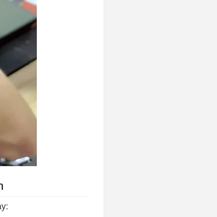
n
ay: