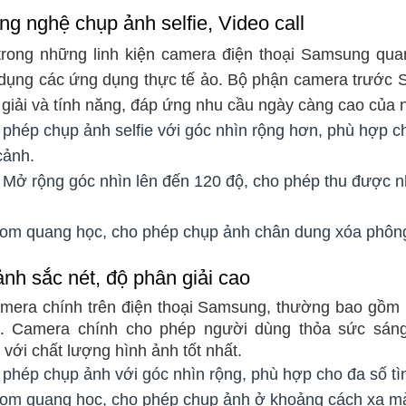
g nghệ chụp ảnh selfie, Video call
trong những linh kiện camera điện thoại Samsung quan
sử dụng các ứng dụng thực tế ảo. Bộ phận camera trư
 giải và tính năng, đáp ứng nhu cầu ngày càng cao của 
phép chụp ảnh selfie với góc nhìn rộng hơn, phù hợp 
cảnh.
Mở rộng góc nhìn lên đến 120 độ, cho phép thu được nhi
oom quang học, cho phép chụp ảnh chân dung xóa phôn
nh sắc nét, độ phân giải cao
mera chính trên điện thoại Samsung, thường bao gồm n
. Camera chính cho phép người dùng thỏa sức sáng 
ới chất lượng hình ảnh tốt nhất.
phép chụp ảnh với góc nhìn rộng, phù hợp cho đa số tì
oom quang học, cho phép chụp ảnh ở khoảng cách xa m