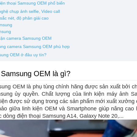
 điện thoại Samsung OEM phổ biến
ghệ chụp ảnh selfie, Video call
ắc nét, độ phân giải cao
amsung
msung
 phận camera Samsung OEM
 tùng camera Samsung OEM phù hợp
sung OEM ở đâu uy tín?
a Samsung OEM là gì?
sung OEM là phụ tùng chính hãng được sản xuất bởi c
msung ủy quyền. Chất lượng của linh kiện máy ảnh
 kiện được sử dụng trong các sản phẩm mới xuất xưởn
hảo giữa linh kiện OEM và Smartphone giúp nâng cao h
ác dòng điện thoại Samsung A14, Galaxy Note 20,...