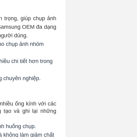
 trọng, giúp chụp ảnh
ớc Samsung OEM đa dạng
người dùng.
cho chụp ảnh nhóm
ều chi tiết hơn trong
g chuyên nghiệp.
hiều ống kính với các
tạo và ghi lại những
nh huống chụp.
à không làm giảm chất