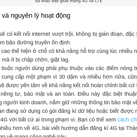
Sự khác biệt giữa mạng 4G và LTE
 và nguyên lý hoạt động
có kết nối internet vượt trội, không bị gián đoạn, đặc b
ảm bảo đường truyền ổn định.
cao thể hiện ở chỗ có khả năng hỗ trợ cùng lúc nhiều 
mà ít bị chập chờn, giật lag.
, buộc người dùng phải phụ thuộc vào các điểm nóng t
4G cung cấp một phạm vi 30 dặm và nhiều hơn nữa, cũ
ẽ được yên tâm về khả năng kết nối hoàn chỉnh bất cứ 
iêng tư, bảo mật và an toàn. Điều này đặc biệt thuận
 người kinh doanh, nắm giữ những thông tin bảo mật về
ạn đang sử dụng có gói đăng kí dữ liệu hoặc biết được 
 4G với bất cứ ai trong phạm vi. Bạn có thể xem
cách ch
nhiều hơn về 4G, bài viết hướng dẫn đăng kí 4G tại Thà
 hơn về mạng công nghệ này.