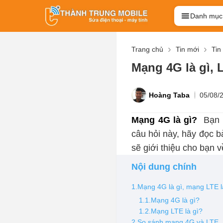
Danh mục
Trang chủ
Tin mới
Tin
Mạng 4G là gì, 
Hoàng Taba
05/08/
Mạng 4G là gì?
Bạn m
câu hỏi này, hãy đọc bà
sẽ giới thiệu cho bạn 
Nội dung chính
1.Mạng 4G là gì, mạng LTE l
1.1.Mạng 4G là gì?
1.2.Mạng LTE là gì?
2.So sánh mạng 4G và LTE