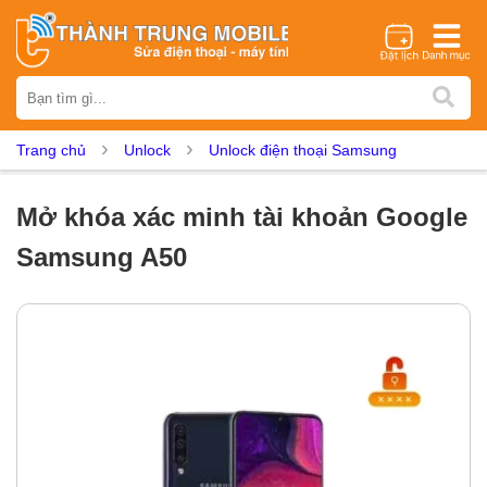
Thương hiệu
iPhone
Samsung
Oppo
Xiaomi
Realme
Vivo
Trang chủ
Unlock
Unlock điện thoại Samsung
Vsmart
Huawei
Nokia
Google Pixel
OnePlus
Asus
Sony
Vertu
LG
Tecno
Mở khóa xác minh tài khoản Google
Dịch vụ sửa chữa
Samsung A50
Thay màn hình
Thay pin
Ép kính
Thay camera
Thay loa
Thay kính lưng
Thay vỏ
Thay chân sạc
Thay mic
Thay rung
Thay main
Unlock - Mở Khoá
Thay màn hình
Màn hình iPhone
Màn hình Samsung
Màn hình Oppo
Màn hình Xiaomi
Màn hình Realme
Màn hình Vivo
Màn hình Vsmart
Màn hình Google Pixel