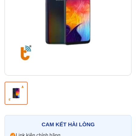
Thay pin
Pin iPhone
Pin Samsumg
Pin Oppo
Pin Xiaomi
Pin Realme
Thay vỏ
Vỏ iPhone
Vỏ Samsung
Vỏ Xiaomi
Vỏ Oppo
Vỏ Huawei
Vỏ Vivo
CAM KẾT HÀI LÒNG
Link kiện chính hãng