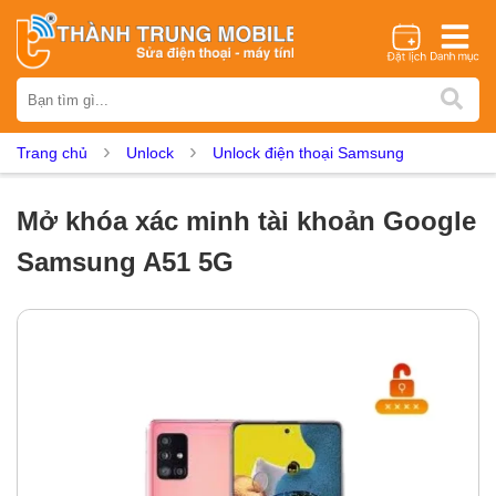
Thương hiệu
iPhone
Samsung
Oppo
Xiaomi
Realme
Vivo
Trang chủ
Unlock
Unlock điện thoại Samsung
Vsmart
Huawei
Nokia
Google Pixel
OnePlus
Asus
Sony
Vertu
LG
Tecno
Mở khóa xác minh tài khoản Google
Dịch vụ sửa chữa
Samsung A51 5G
Thay màn hình
Thay pin
Ép kính
Thay camera
Thay loa
Thay kính lưng
Thay vỏ
Thay chân sạc
Thay mic
Thay rung
Thay main
Unlock - Mở Khoá
Thay màn hình
Màn hình iPhone
Màn hình Samsung
Màn hình Oppo
Màn hình Xiaomi
Màn hình Realme
Màn hình Vivo
Màn hình Vsmart
Màn hình Google Pixel