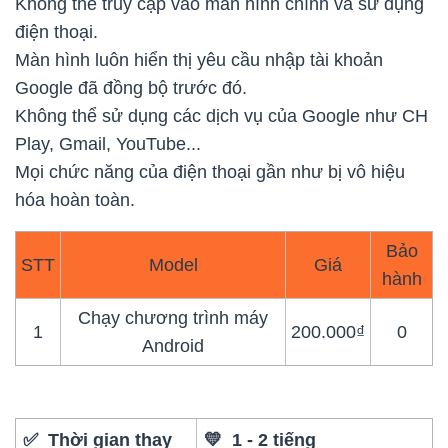
Không thể truy cập vào màn hình chính và sử dụng
điện thoại.
Màn hình luôn hiển thị yêu cầu nhập tài khoản
Google đã đồng bộ trước đó.
Không thể sử dụng các dịch vụ của Google như CH
Play, Gmail, YouTube...
Mọi chức năng của điện thoại gần như bị vô hiệu
hóa hoàn toàn.
Bảo
STT
Model
Giá
hành
Chạy chương trình máy
1
200.000₫
0
Android
✅ Thời gian thay
💛 1 - 2 tiếng