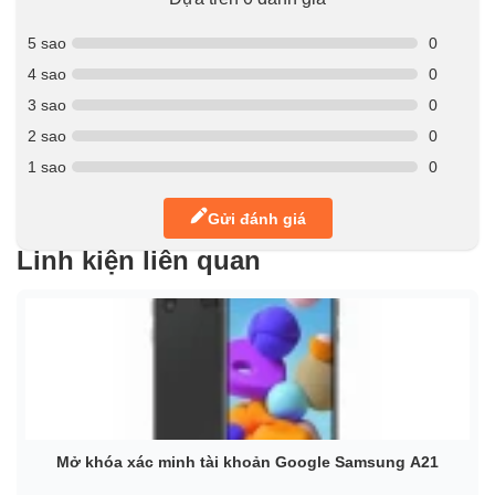
5 sao
0
4 sao
0
3 sao
0
2 sao
0
1 sao
0
Gửi đánh giá
Linh kiện liên quan
Mở khóa xác minh tài khoản Google Samsung A21