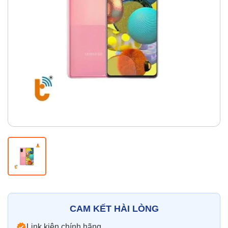
Thay pin
Pin iPhone
Pin Samsumg
Pin Oppo
Pin Xiaomi
Pin Realme
Thay vỏ
Vỏ iPhone
Vỏ Samsung
Vỏ Xiaomi
Vỏ Oppo
Vỏ Huawei
Vỏ Vivo
CAM KẾT HÀI LÒNG
Link kiện chính hãng