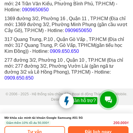
mới: 24 Trần Văn Kiểu, Phường Bình Phú, TP.HCM)
-
Hotline:
0909650650
1369 đường 3/2, Phường 16 , Quận 11 , TP.HCM (Địa chỉ
mới: 1369 đường 3/2, Phường Minh Phụng (gần cầu vượt
Cây Gõ), TP.HCM)
- Hotline:
0909650650
317 Quang Trung, P.10 , Quận Gò Vấp , TP.HCM (Địa chỉ
mới: 317 Quang Trung, P. Gò Vấp, TPHCM(gần tiểu học
Kim Đồng))
- Hotline:
0909.650.650
277 đường 3/2, Phường 10 , Quận 10 , TP.HCM (Địa chỉ
mới: 277 đường 3/2, Phường Vườn Lài (gần ngã tư
đường 3/2 và Lê Hồng Phong), TP.HCM)
- Hotline:
0909.650.650
© 2006 - 2025 - Hệ thống sửa chữa điện thoại di động Thành Trung Mobile.
Designed by Sudo.
Bạn cần hỗ trợ?
Mở khóa xác minh tài khoản Google Samsung A51 5G
200.000₫
Giảm thêm 10% tối đa 50,000₫
Tư vấn
Đặt lịch ngay