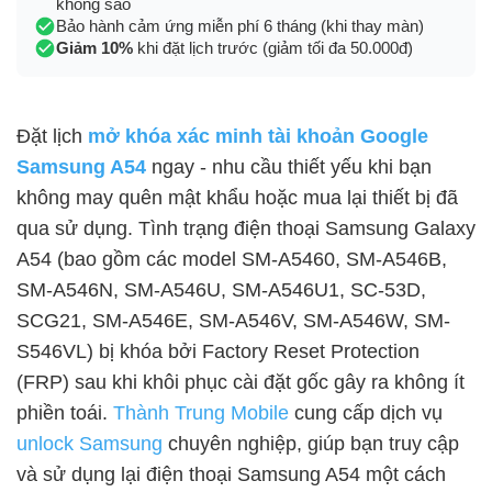
không sao
Bảo hành cảm ứng miễn phí 6 tháng (khi thay màn)
Giảm 10%
khi đặt lịch trước (giảm tối đa 50.000đ)
Đặt lịch
mở khóa xác minh tài khoản Google
Samsung A54
ngay - nhu cầu thiết yếu khi bạn
không may quên mật khẩu hoặc mua lại thiết bị đã
qua sử dụng. Tình trạng điện thoại Samsung Galaxy
A54 (bao gồm các model SM-A5460, SM-A546B,
SM-A546N, SM-A546U, SM-A546U1, SC-53D,
SCG21, SM-A546E, SM-A546V, SM-A546W, SM-
S546VL) bị khóa bởi Factory Reset Protection
(FRP) sau khi khôi phục cài đặt gốc gây ra không ít
phiền toái.
Thành Trung Mobile
cung cấp dịch vụ
unlock Samsung
chuyên nghiệp, giúp bạn truy cập
và sử dụng lại điện thoại Samsung A54 một cách