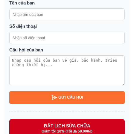
Tên của bạn
Số điện thoại
Câu hỏi của bạn
GỬI CÂU HỎI
ĐẶT LỊCH SỬA CHỮA
Giảm tới 10% (Tối đa 50.000đ)