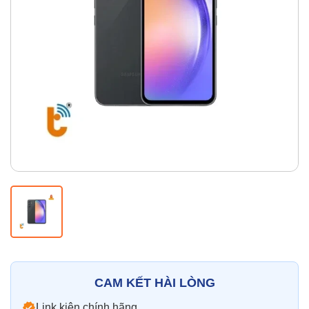
Thay pin
Pin iPhone
Pin Samsumg
Pin Oppo
Pin Xiaomi
Pin Realme
Thay vỏ
Vỏ iPhone
Vỏ Samsung
Vỏ Xiaomi
Vỏ Oppo
Vỏ Huawei
Vỏ Vivo
CAM KẾT HÀI LÒNG
Link kiện chính hãng