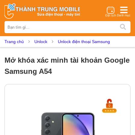
Thương hiệu
iPhone
Samsung
Oppo
Xiaomi
Realme
Vivo
Trang chủ
Unlock
Unlock điện thoại Samsung
Vsmart
Huawei
Nokia
Google Pixel
OnePlus
Asus
Sony
Vertu
LG
Tecno
Mở khóa xác minh tài khoản Google
Dịch vụ sửa chữa
Samsung A54
Thay màn hình
Thay pin
Ép kính
Thay camera
Thay loa
Thay kính lưng
Thay vỏ
Thay chân sạc
Thay mic
Thay rung
Thay main
Unlock - Mở Khoá
Thay màn hình
Màn hình iPhone
Màn hình Samsung
Màn hình Oppo
Màn hình Xiaomi
Màn hình Realme
Màn hình Vivo
Màn hình Vsmart
Màn hình Google Pixel