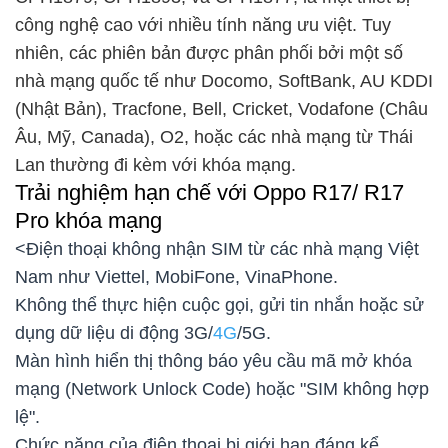
công nghệ cao với nhiều tính năng ưu việt. Tuy
nhiên, các phiên bản được phân phối bởi một số
nhà mạng quốc tế như Docomo, SoftBank, AU KDDI
(Nhật Bản), Tracfone, Bell, Cricket, Vodafone (Châu
Âu, Mỹ, Canada), O2, hoặc các nhà mạng từ Thái
Lan thường đi kèm với khóa mạng.
Trải nghiệm hạn chế với Oppo R17/ R17
Pro khóa mạng
<Điện thoại không nhận SIM từ các nhà mạng Việt
Nam như Viettel, MobiFone, VinaPhone.
Không thể thực hiện cuộc gọi, gửi tin nhắn hoặc sử
dụng dữ liệu di động 3G/
4G
/5G.
Màn hình hiển thị thông báo yêu cầu mã mở khóa
mạng (Network Unlock Code) hoặc "SIM không hợp
lệ".
Chức năng của điện thoại bị giới hạn đáng kể,