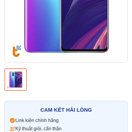
Thay pin
Pin iPhone
Pin Samsumg
Pin Oppo
Pin Xiaomi
Pin Realme
Thay vỏ
Vỏ iPhone
Vỏ Samsung
Vỏ Xiaomi
Vỏ Oppo
Vỏ Huawei
Vỏ Vivo
CAM KẾT HÀI LÒNG
Link kiện chính hãng
Kỹ thuật giỏi, cẩn thận