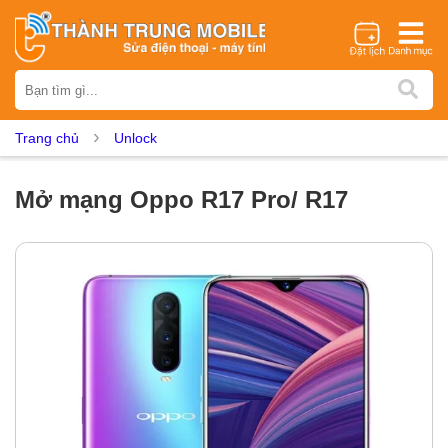
Thương hiệu
iPhone
Samsung
Oppo
Xiaomi
Realme
Vivo
Trang chủ
Unlock
Vsmart
Huawei
Nokia
Google Pixel
OnePlus
Asus
Sony
Vertu
LG
Tecno
Mở mạng Oppo R17 Pro/ R17
Dịch vụ sửa chữa
Thay màn hình
Thay pin
Ép kính
Thay camera
Thay loa
Thay kính lưng
Thay vỏ
Thay chân sạc
Thay mic
Thay rung
Thay main
Unlock - Mở Khoá
Thay màn hình
Màn hình iPhone
Màn hình Samsung
Màn hình Oppo
Màn hình Xiaomi
Màn hình Realme
Màn hình Vivo
Màn hình Vsmart
Màn hình Google Pixel