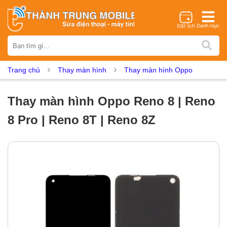
Thương hiệu
iPhone
Samsung
Oppo
Xiaomi
Realme
Vivo
Trang chủ
Thay màn hình
Thay màn hình Oppo
Vsmart
Huawei
Nokia
Google Pixel
OnePlus
Asus
Sony
Vertu
LG
Tecno
Thay màn hình Oppo Reno 8 | Reno
Dịch vụ sửa chữa
8 Pro | Reno 8T | Reno 8Z
Thay màn hình
Thay pin
Ép kính
Thay camera
Thay loa
Thay kính lưng
Thay vỏ
Thay chân sạc
Thay mic
Thay rung
Thay main
Unlock - Mở Khoá
Thay màn hình
Màn hình iPhone
Màn hình Samsung
Màn hình Oppo
Màn hình Xiaomi
Màn hình Realme
Màn hình Vivo
Màn hình Vsmart
Màn hình Google Pixel