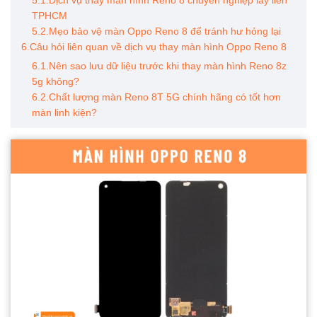
5.1.Dịch vụ thay màn hình Reno 8 chuyên nghiệp lấy liền
TPHCM
5.2.Mẹo bảo vệ màn Oppo Reno 8 để tránh hư hỏng lại
6.Câu hỏi liên quan về dịch vụ thay màn hình Oppo Reno 8
6.1.Nên sao lưu dữ liệu trước khi thay màn hình Reno 8z
5g không?
6.2.Chất lượng màn Reno 8T 5G chính hãng có tốt hơn
màn linh kiện?