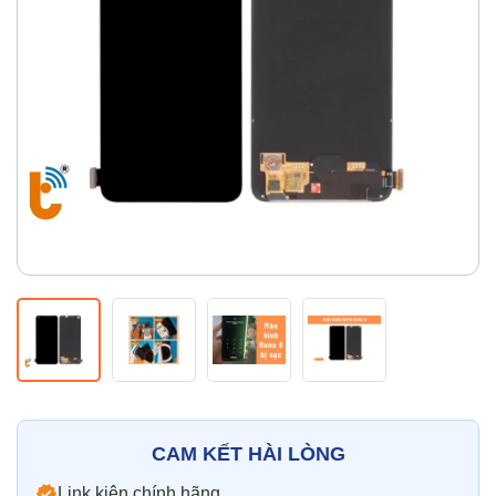
Thay pin
Pin iPhone
Pin Samsumg
Pin Oppo
Pin Xiaomi
Pin Realme
Thay vỏ
Vỏ iPhone
Vỏ Samsung
Vỏ Xiaomi
Vỏ Oppo
Vỏ Huawei
Vỏ Vivo
CAM KẾT HÀI LÒNG
Link kiện chính hãng