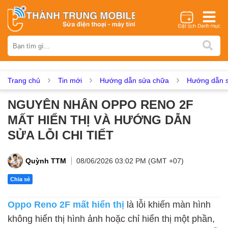
Thương hiệu
iPhone
Samsung
Oppo
Xiaomi
Realme
Vivo
Vsmart
Huawei
Nokia
Google Pixel
OnePlus
Trang chủ
Tin mới
Hướng dẫn sửa chữa
Hướng dẫn s
Asus
Sony
Vertu
LG
Tecno
NGUYÊN NHÂN OPPO RENO 2F
Dịch vụ sửa chữa
MẤT HIỂN THỊ VÀ HƯỚNG DẪN
Thay màn hình
Thay pin
Ép kính
Thay camera
SỬA LỖI CHI TIẾT
Thay loa
Thay kính lưng
Thay vỏ
Thay chân sạc
Thay mic
Thay rung
Thay main
Unlock - Mở Khoá
Quỳnh TTM
08/06/2026 03:02 PM (GMT +07)
Thay màn hình
Chia sẻ
Màn hình iPhone
Màn hình Samsung
Màn hình Oppo
Oppo Reno 2F mất hiển thị
là lỗi khiến màn hình
Màn hình Xiaomi
Màn hình Realme
Màn hình Vivo
không hiển thị hình ảnh hoặc chỉ hiển thị một phần,
Màn hình Vsmart
Màn hình Google Pixel