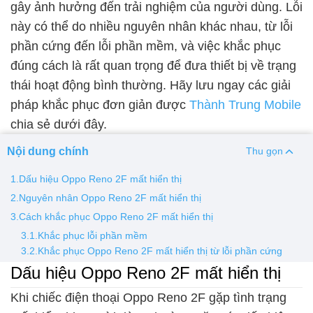
gây ảnh hưởng đến trải nghiệm của người dùng. Lỗi
này có thể do nhiều nguyên nhân khác nhau, từ lỗi
Thay pin
phần cứng đến lỗi phần mềm, và việc khắc phục
Pin iPhone
Pin Samsumg
Pin Oppo
Pin Xiaomi
đúng cách là rất quan trọng để đưa thiết bị về trạng
Pin Realme
thái hoạt động bình thường. Hãy lưu ngay các giải
Thay vỏ
pháp khắc phục đơn giản được
Thành Trung Mobile
chia sẻ dưới đây.
Vỏ iPhone
Vỏ Samsung
Vỏ Xiaomi
Vỏ Oppo
Vỏ Huawei
Vỏ Vivo
Nội dung chính
Thu gọn
1.Dấu hiệu Oppo Reno 2F mất hiển thị
2.Nguyên nhân Oppo Reno 2F mất hiển thị
3.Cách khắc phục Oppo Reno 2F mất hiển thị
3.1.Khắc phục lỗi phần mềm
3.2.Khắc phục Oppo Reno 2F mất hiển thị từ lỗi phần cứng
Dấu hiệu Oppo Reno 2F mất hiển thị
Khi chiếc điện thoại Oppo Reno 2F gặp tình trạng