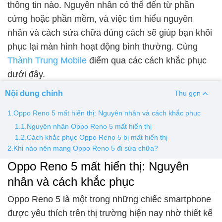
thông tin nào. Nguyên nhân có thể đến từ phần
cứng hoặc phần mềm, và việc tìm hiểu nguyên
Thay pin
nhân và cách sửa chữa đúng cách sẽ giúp bạn khôi
Pin iPhone
Pin Samsumg
Pin Oppo
Pin Xiaomi
phục lại màn hình hoạt động bình thường. Cùng
Pin Realme
Thành Trung Mobile
điểm qua các cách khắc phục
Thay vỏ
dưới đây.
Vỏ iPhone
Vỏ Samsung
Vỏ Xiaomi
Vỏ Oppo
Nội dung chính
Thu gọn
Vỏ Huawei
Vỏ Vivo
1.Oppo Reno 5 mất hiển thị: Nguyên nhân và cách khắc phục
1.1.Nguyên nhân Oppo Reno 5 mất hiển thị
1.2.Cách khắc phục Oppo Reno 5 bị mất hiển thị
2.Khi nào nên mang Oppo Reno 5 đi sửa chữa?
Oppo Reno 5 mất hiển thị: Nguyên
nhân và cách khắc phục
Oppo Reno 5 là một trong những chiếc smartphone
được yêu thích trên thị trường hiện nay nhờ thiết kế