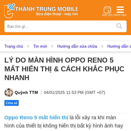
Thương hiệu
iPhone
Samsung
Oppo
Xiaomi
Realme
Vivo
Vsmart
Huawei
Nokia
Google Pixel
OnePlus
Trang chủ
Tin mới
Hướng dẫn sửa chữa
Hướng dẫn s
Asus
Sony
Vertu
LG
Tecno
LÝ DO MÀN HÌNH OPPO RENO 5
Dịch vụ sửa chữa
MẤT HIỂN THỊ & CÁCH KHẮC PHỤC
Thay màn hình
Thay pin
Ép kính
Thay camera
NHANH
Thay loa
Thay kính lưng
Thay vỏ
Thay chân sạc
Thay mic
Thay rung
Thay main
Unlock - Mở Khoá
Quỳnh TTM
04/01/2025 11:53 PM (GMT +07)
Thay màn hình
Chia sẻ
Màn hình iPhone
Màn hình Samsung
Màn hình Oppo
Oppo Reno 5 mất hiển thị
là lỗi xảy ra khi màn
Màn hình Xiaomi
Màn hình Realme
Màn hình Vivo
hình của thiết bị không hiển thị bất kỳ hình ảnh hay
Màn hình Vsmart
Màn hình Google Pixel