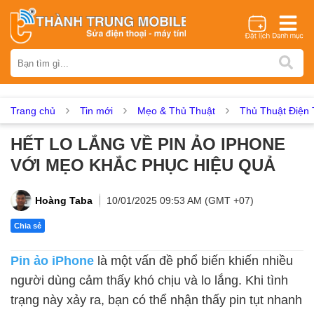
Thương hiệu
iPhone
Samsung
Oppo
Xiaomi
Realme
Vivo
Vsmart
Huawei
Nokia
Google Pixel
OnePlus
Trang chủ
Tin mới
Mẹo & Thủ Thuật
Thủ Thuật Điện 
Asus
Sony
Vertu
LG
Tecno
HẾT LO LẮNG VỀ PIN ẢO IPHONE
Dịch vụ sửa chữa
VỚI MẸO KHẮC PHỤC HIỆU QUẢ
Thay màn hình
Thay pin
Ép kính
Thay camera
Thay loa
Thay kính lưng
Thay vỏ
Thay chân sạc
Hoàng Taba
10/01/2025 09:53 AM (GMT +07)
Thay mic
Thay rung
Thay main
Unlock - Mở Khoá
Chia sẻ
Thay màn hình
Pin ảo iPhone
là một vấn đề phổ biến khiến nhiều
Màn hình iPhone
Màn hình Samsung
Màn hình Oppo
người dùng cảm thấy khó chịu và lo lắng. Khi tình
Màn hình Xiaomi
Màn hình Realme
Màn hình Vivo
trạng này xảy ra, bạn có thể nhận thấy pin tụt nhanh
Màn hình Vsmart
Màn hình Google Pixel