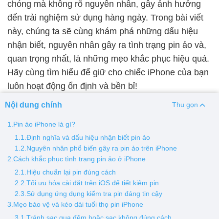
chóng mà không rõ nguyên nhân, gây ảnh hưởng
đến trải nghiệm sử dụng hàng ngày. Trong bài viết
Thay pin
này, chúng ta sẽ cùng khám phá những dấu hiệu
Pin iPhone
Pin Samsumg
Pin Oppo
Pin Xiaomi
nhận biết, nguyên nhân gây ra tình trạng pin ảo và,
Pin Realme
quan trọng nhất, là những mẹo khắc phục hiệu quả.
Thay vỏ
Hãy cùng tìm hiểu để giữ cho chiếc iPhone của bạn
luôn hoạt động ổn định và bền bỉ!
Vỏ iPhone
Vỏ Samsung
Vỏ Xiaomi
Vỏ Oppo
Vỏ Huawei
Vỏ Vivo
Nội dung chính
Thu gọn
1.Pin ảo iPhone là gì?
1.1.Định nghĩa và dấu hiệu nhận biết pin ảo
1.2.Nguyên nhân phổ biến gây ra pin ảo trên iPhone
2.Cách khắc phục tình trạng pin ảo ở iPhone
2.1.Hiệu chuẩn lại pin đúng cách
2.2.Tối ưu hóa cài đặt trên iOS để tiết kiệm pin
2.3.Sử dụng ứng dụng kiểm tra pin đáng tin cậy
3.Mẹo bảo vệ và kéo dài tuổi thọ pin iPhone
3.1.Tránh sạc qua đêm hoặc sạc không đúng cách