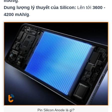
mAh/g
.
Dung lượng lý thuyết của Silicon:
Lên tới
3600 -
4200 mAh/g
.
Pin Silicon Anode là gì?