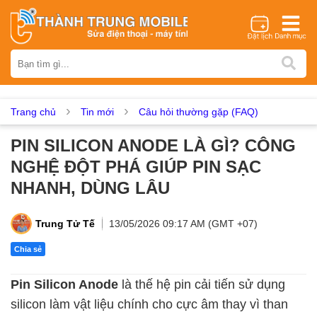
Thương hiệu
iPhone
Samsung
Oppo
Xiaomi
Realme
Vivo
Vsmart
Huawei
Nokia
Google Pixel
OnePlus
Trang chủ
Tin mới
Câu hỏi thường gặp (FAQ)
Asus
Sony
Vertu
LG
Tecno
PIN SILICON ANODE LÀ GÌ? CÔNG
Dịch vụ sửa chữa
NGHỆ ĐỘT PHÁ GIÚP PIN SẠC
Thay màn hình
Thay pin
Ép kính
Thay camera
NHANH, DÙNG LÂU
Thay loa
Thay kính lưng
Thay vỏ
Thay chân sạc
Thay mic
Thay rung
Thay main
Unlock - Mở Khoá
Trung Tử Tế
13/05/2026 09:17 AM (GMT +07)
Thay màn hình
Chia sẻ
Màn hình iPhone
Màn hình Samsung
Màn hình Oppo
Pin Silicon Anode
là thế hệ pin cải tiến sử dụng
Màn hình Xiaomi
Màn hình Realme
Màn hình Vivo
silicon làm vật liệu chính cho cực âm thay vì than
Màn hình Vsmart
Màn hình Google Pixel