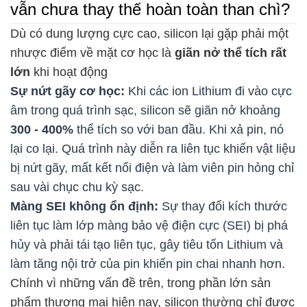
vẫn chưa thay thế hoàn toàn than chì?
Dù có dung lượng cực cao, silicon lại gặp phải một
nhược điểm về mặt cơ học là
giãn nở thể tích rất
lớn
khi hoạt động
Sự nứt gãy cơ học:
Khi các ion Lithium đi vào cực
âm trong quá trình sạc, silicon sẽ giãn nở khoảng
300 - 400%
thể tích so với ban đầu. Khi xả pin, nó
lại co lại. Quá trình này diễn ra liên tục khiến vật liệu
bị nứt gãy, mất kết nối điện và làm viên pin hỏng chỉ
sau vài chục chu kỳ sạc.
Màng SEI không ổn định:
Sự thay đổi kích thước
liên tục làm lớp màng bảo vệ điện cực (SEI) bị phá
hủy và phải tái tạo liên tục, gây tiêu tốn Lithium và
làm tăng nội trở của pin khiến pin chai nhanh hơn.
Chính vì những vấn đề trên, trong phần lớn sản
phẩm thương mại hiện nay, silicon thường chỉ được