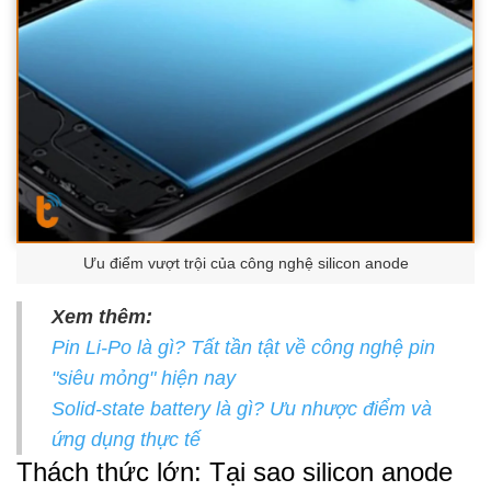
Ưu điểm vượt trội của công nghệ silicon anode
Xem thêm:
Pin Li-Po là gì? Tất tần tật về công nghệ pin
"siêu mỏng" hiện nay
Solid-state battery là gì? Ưu nhược điểm và
ứng dụng thực tế
Thách thức lớn: Tại sao silicon anode