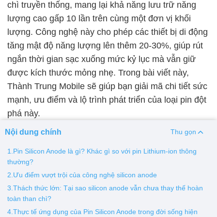
chì truyền thống, mang lại khả năng lưu trữ năng
lượng cao gấp 10 lần trên cùng một đơn vị khối
Thay pin
lượng. Công nghệ này cho phép các thiết bị di động
Pin iPhone
Pin Samsumg
Pin Oppo
Pin Xiaomi
tăng mật độ năng lượng lên thêm 20-30%, giúp rút
Pin Realme
ngắn thời gian sạc xuống mức kỷ lục mà vẫn giữ
Thay vỏ
được kích thước mỏng nhẹ. Trong bài viết này,
Thành Trung Mobile sẽ giúp bạn giải mã chi tiết sức
Vỏ iPhone
Vỏ Samsung
Vỏ Xiaomi
Vỏ Oppo
mạnh, ưu điểm và lộ trình phát triển của loại pin đột
Vỏ Huawei
Vỏ Vivo
phá này.
Nội dung chính
Thu gọn
1.Pin Silicon Anode là gì? Khác gì so với pin Lithium-ion thông
thường?
2.Ưu điểm vượt trội của công nghệ silicon anode
3.Thách thức lớn: Tại sao silicon anode vẫn chưa thay thế hoàn
toàn than chì?
4.Thực tế ứng dụng của Pin Silicon Anode trong đời sống hiện