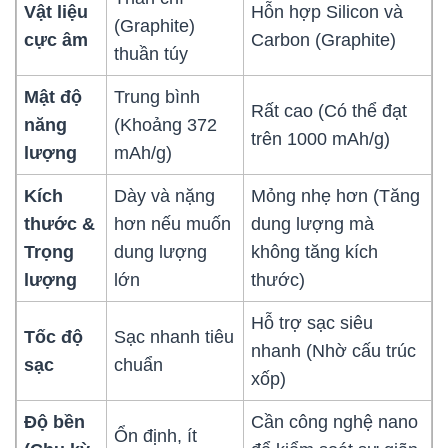
Vật liệu
Hỗn hợp Silicon và
(Graphite)
cực âm
Carbon (Graphite)
thuần túy
Mật độ
Trung bình
Rất cao (Có thể đạt
năng
(Khoảng 372
trên 1000 mAh/g)
lượng
mAh/g)
Kích
Dày và nặng
Mỏng nhẹ hơn (Tăng
thước &
hơn nếu muốn
dung lượng mà
Trọng
dung lượng
không tăng kích
lượng
lớn
thước)
Hỗ trợ sạc siêu
Tốc độ
Sạc nhanh tiêu
nhanh (Nhờ cấu trúc
sạc
chuẩn
xốp)
Độ bền
Cần công nghệ nano
Ổn định, ít