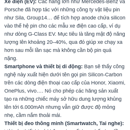
Xe điện (EV):
Các hãng lớn như Mercedes-Benz và
Porsche đã hợp tác với những công ty vật liệu pin
như Sila, Group14… để tích hợp anode chứa silicon
vào thế hệ pin cho các mẫu xe điện cao cấp, ví dụ
như dòng G-Class EV. Mục tiêu là tăng mật độ năng
lượng lên khoảng 20–40%, qua đó giúp xe chạy xa
hơn sau mỗi lần sạc mà không cần bộ pin quá
nặng.
Smartphone và thiết bị di động:
Bạn sẽ thấy công
nghệ này xuất hiện dưới tên gọi pin Silicon-Carbon
trên các dòng điện thoại cao cấp của Honor, Xiaomi,
OnePlus, vivo…. Nó cho phép các hãng sản xuất
tạo ra những chiếc máy sở hữu dung lượng khủng
lên tới 6.000mAh nhưng vẫn giữ được độ mỏng
nhẹ, cầm nắm thoải mái.
Thiết bị đeo thông minh (Smartwatch, Tai nghe):