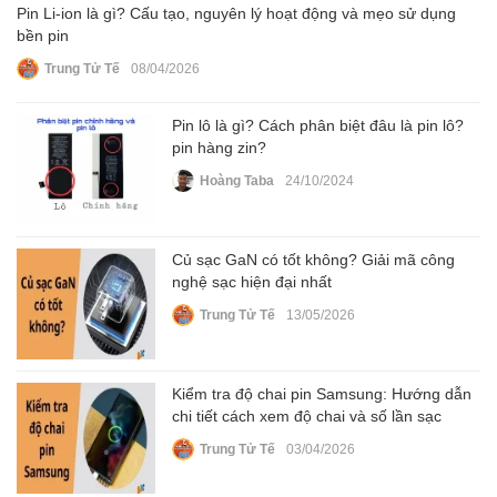
Pin Li‑ion là gì? Cấu tạo, nguyên lý hoạt động và mẹo sử dụng
bền pin
Trung Tử Tế
08/04/2026
Pin lô là gì? Cách phân biệt đâu là pin lô?
pin hàng zin?
Hoàng Taba
24/10/2024
Củ sạc GaN có tốt không? Giải mã công
nghệ sạc hiện đại nhất
Trung Tử Tế
13/05/2026
Kiểm tra độ chai pin Samsung: Hướng dẫn
chi tiết cách xem độ chai và số lần sạc
Trung Tử Tế
03/04/2026