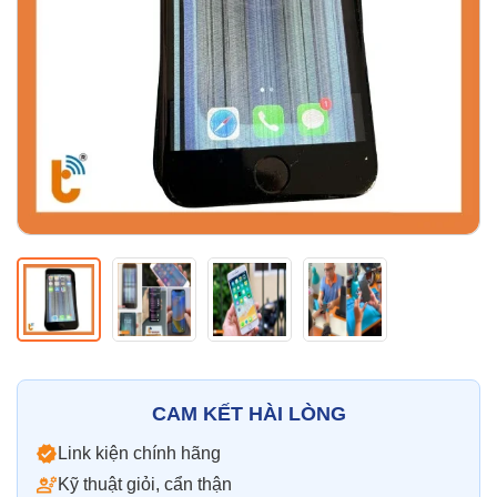
Thay pin
Pin iPhone
Pin Samsumg
Pin Oppo
Pin Xiaomi
Pin Realme
Thay vỏ
Vỏ iPhone
Vỏ Samsung
Vỏ Xiaomi
Vỏ Oppo
Vỏ Huawei
Vỏ Vivo
CAM KẾT HÀI LÒNG
Link kiện chính hãng
Kỹ thuật giỏi, cẩn thận