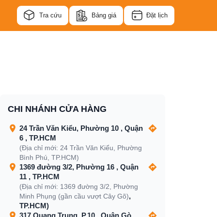
Tra cứu
Bảng giá
Đặt lịch
CHI NHÁNH CỬA HÀNG
24 Trần Văn Kiểu, Phường 10 , Quận
6 , TP.HCM
(Địa chỉ mới: 24 Trần Văn Kiểu, Phường
Bình Phú, TP.HCM)
1369 đường 3/2, Phường 16 , Quận
11 , TP.HCM
(Địa chỉ mới: 1369 đường 3/2, Phường
,
Minh Phụng (gần cầu vượt Cây Gõ)
TP.HCM)
317 Quang Trung, P.10 , Quận Gò