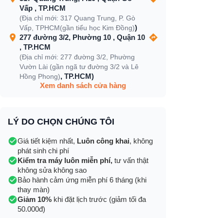
Vấp , TP.HCM
(Địa chỉ mới: 317 Quang Trung, P. Gò
)
Vấp, TPHCM(gần tiểu học Kim Đồng)
277 đường 3/2, Phường 10 , Quận 10
, TP.HCM
(Địa chỉ mới: 277 đường 3/2, Phường
Vườn Lài (gần ngã tư đường 3/2 và Lê
, TP.HCM)
Hồng Phong)
Xem danh sách cửa hàng
LÝ DO CHỌN CHÚNG TÔI
Giá tiết kiệm nhất,
Luôn công khai
, không
phát sinh chi phí
Kiểm tra máy luôn miễn phí,
tư vấn thật
không sửa không sao
Bảo hành cảm ứng miễn phí 6 tháng (khi
thay màn)
Giảm 10%
khi đặt lịch trước (giảm tối đa
50.000đ)