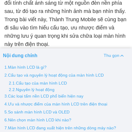
đổi tính chất ánh sáng từ một nguồn đèn nền phía
sau, từ đó tạo ra những hình ảnh mà bạn nhìn thấy.
Thay pin
Trong bài viết này, Thành Trung Mobile sẽ cùng bạn
Pin iPhone
Pin Samsumg
Pin Oppo
Pin Xiaomi
đi sâu vào tìm hiểu cấu tạo, ưu nhược điểm và
Pin Realme
những lưu ý quan trọng khi sửa chữa loại màn hình
Thay vỏ
này trên điện thoại.
Vỏ iPhone
Vỏ Samsung
Vỏ Xiaomi
Vỏ Oppo
Nội dung chính
Thu gọn
Vỏ Huawei
Vỏ Vivo
1.Màn hình LCD là gì?
2.Cấu tạo và nguyên lý hoạt động của màn hình LCD
2.1.Cấu tạo của màn hình LCD
2.2.Nguyên lý hoạt động
3.Các loại tấm nền LCD phổ biến hiện nay
4.Ưu và nhược điểm của màn hình LCD trên điện thoại
5.So sánh màn hình LCD và OLED
6.Nên chọn màn hình LCD khi nào?
7.Màn hình LCD đang xuất hiện trên những dòng máy nào?