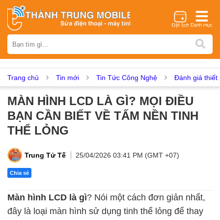
Thương hiệu
iPhone
Samsung
Oppo
Xiaomi
Realme
Vivo
Vsmart
Huawei
Nokia
Google Pixel
OnePlus
Trang chủ
Tin mới
Tin Tức Công Nghệ
Đánh giá thiết 
Asus
Sony
Vertu
LG
Tecno
MÀN HÌNH LCD LÀ GÌ? MỌI ĐIỀU
Dịch vụ sửa chữa
BẠN CẦN BIẾT VỀ TẤM NỀN TINH
Thay màn hình
Thay pin
Ép kính
Thay camera
THỂ LỎNG
Thay loa
Thay kính lưng
Thay vỏ
Thay chân sạc
Thay mic
Thay rung
Thay main
Unlock - Mở Khoá
Trung Tử Tế
25/04/2026 03:41 PM (GMT +07)
Thay màn hình
Chia sẻ
Màn hình iPhone
Màn hình Samsung
Màn hình Oppo
Màn hình LCD là gì
? Nói một cách đơn giản nhất,
Màn hình Xiaomi
Màn hình Realme
Màn hình Vivo
đây là loại màn hình sử dụng tinh thể lỏng để thay
Màn hình Vsmart
Màn hình Google Pixel