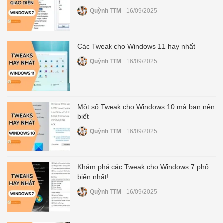
Quỳnh TTM
16/09/2025
Thay pin
Pin iPhone
Pin Samsumg
Pin Oppo
Pin Xiaomi
Các Tweak cho Windows 11 hay nhất
Pin Realme
Quỳnh TTM
16/09/2025
Thay vỏ
Vỏ iPhone
Vỏ Samsung
Vỏ Xiaomi
Vỏ Oppo
Vỏ Huawei
Vỏ Vivo
Một số Tweak cho Windows 10 mà bạn nên
biết
Quỳnh TTM
16/09/2025
Khám phá các Tweak cho Windows 7 phổ
biến nhất!
Quỳnh TTM
16/09/2025