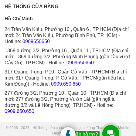
HỆ THỐNG CỬA HÀNG
Hồ Chí Minh
24 Trần Văn Kiểu, Phường 10 , Quận 6 , TP.HCM (Địa chỉ
mới: 24 Trần Văn Kiểu, Phường Bình Phú, TP.HCM)
-
Hotline:
0909650650
1369 đường 3/2, Phường 16 , Quận 11 , TP.HCM (Địa chỉ
mới: 1369 đường 3/2, Phường Minh Phụng (gần cầu vượt
Cây Gõ), TP.HCM)
- Hotline:
0909650650
317 Quang Trung, P.10 , Quận Gò Vấp , TP.HCM (Địa chỉ
mới: 317 Quang Trung, P. Gò Vấp, TPHCM(gần tiểu học
Kim Đồng))
- Hotline:
0909.650.650
277 đường 3/2, Phường 10 , Quận 10 , TP.HCM (Địa chỉ
mới: 277 đường 3/2, Phường Vườn Lài (gần ngã tư
đường 3/2 và Lê Hồng Phong), TP.HCM)
- Hotline:
0909.650.650
© 2006 - 2025 - Hệ thống sửa chữa điện thoại di động Thành Trung Mobile.
Designed by Sudo.
Bạn cần hỗ trợ?