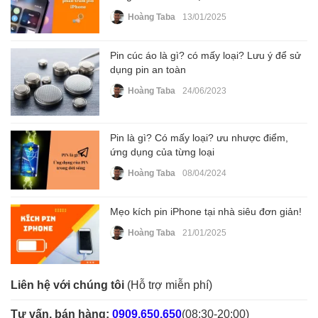
Hoàng Taba
13/01/2025
Pin cúc áo là gì? có mấy loại? Lưu ý để sử
dụng pin an toàn
Hoàng Taba
24/06/2023
Pin là gì? Có mấy loại? ưu nhược điểm,
ứng dụng của từng loại
Hoàng Taba
08/04/2024
Mẹo kích pin iPhone tại nhà siêu đơn giản!
Hoàng Taba
21/01/2025
Liên hệ với chúng tôi
(Hỗ trợ miễn phí)
Tư vấn, bán hàng:
0909.650.650
(08:30-20:00)