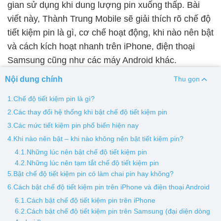
gian sử dụng khi dung lượng pin xuống thấp. Bài
viết này, Thành Trung Mobile sẽ giải thích rõ chế độ
Thay pin
tiết kiệm pin là gì, cơ chế hoạt động, khi nào nên bật
Pin iPhone
Pin Samsumg
Pin Oppo
Pin Xiaomi
và cách kích hoạt nhanh trên iPhone, điện thoại
Pin Realme
Samsung cũng như các máy Android khác.
Thay vỏ
Nội dung chính
Thu gọn
Vỏ iPhone
Vỏ Samsung
Vỏ Xiaomi
Vỏ Oppo
1.Chế độ tiết kiệm pin là gì?
Vỏ Huawei
Vỏ Vivo
2.Các thay đổi hệ thống khi bật chế độ tiết kiệm pin
3.Các mức tiết kiệm pin phổ biến hiện nay
4.Khi nào nên bật – khi nào không nên bật tiết kiệm pin?
4.1.Những lúc nên bật chế độ tiết kiệm pin
4.2.Những lúc nên tạm tắt chế độ tiết kiệm pin
5.Bật chế độ tiết kiệm pin có làm chai pin hay không?
6.Cách bật chế độ tiết kiệm pin trên iPhone và điện thoại Android
6.1.Cách bật chế độ tiết kiệm pin trên iPhone
6.2.Cách bật chế độ tiết kiệm pin trên Samsung (đại diện dòng