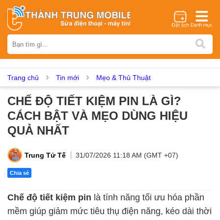
Thương hiệu
iPhone
Samsung
Oppo
Xiaomi
Realme
Vivo
Vsmart
Huawei
Nokia
Google Pixel
OnePlus
Trang chủ
Tin mới
Mẹo & Thủ Thuật
Asus
Sony
Vertu
LG
Tecno
CHẾ ĐỘ TIẾT KIỆM PIN LÀ GÌ?
Dịch vụ sửa chữa
CÁCH BẬT VÀ MẸO DÙNG HIỆU
Thay màn hình
Thay pin
Ép kính
Thay camera
QUẢ NHẤT
Thay loa
Thay kính lưng
Thay vỏ
Thay chân sạc
Thay mic
Thay rung
Thay main
Unlock - Mở Khoá
Trung Tử Tế
31/07/2026 11:18 AM (GMT +07)
Thay màn hình
Chia sẻ
Màn hình iPhone
Màn hình Samsung
Màn hình Oppo
Chế độ tiết kiệm pin
là tính năng tối ưu hóa phần
Màn hình Xiaomi
Màn hình Realme
Màn hình Vivo
mềm giúp giảm mức tiêu thụ điện năng, kéo dài thời
Màn hình Vsmart
Màn hình Google Pixel