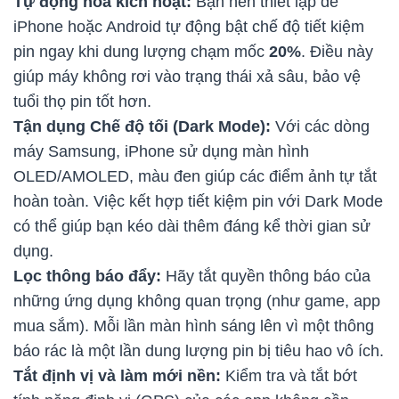
Tự động hóa kích hoạt:
Bạn nên thiết lập để
iPhone hoặc Android tự động bật chế độ tiết kiệm
pin ngay khi dung lượng chạm mốc
20%
. Điều này
giúp máy không rơi vào trạng thái xả sâu, bảo vệ
tuổi thọ pin tốt hơn.
Tận dụng Chế độ tối (Dark Mode):
Với các dòng
máy Samsung, iPhone sử dụng màn hình
OLED/AMOLED, màu đen giúp các điểm ảnh tự tắt
hoàn toàn. Việc kết hợp tiết kiệm pin với Dark Mode
có thể giúp bạn kéo dài thêm đáng kể thời gian sử
dụng.
Lọc thông báo đẩy:
Hãy tắt quyền thông báo của
những ứng dụng không quan trọng (như game, app
mua sắm). Mỗi lần màn hình sáng lên vì một thông
báo rác là một lần dung lượng pin bị tiêu hao vô ích.
Tắt định vị và làm mới nền:
Kiểm tra và tắt bớt