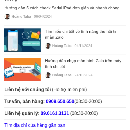
Hướng dẫn 5 cách check Serial iPad đơn giản và nhanh chóng
Hoàng Taba
06/04/2024
Tìm hiểu chi tiết về tính năng thu hồi tin
nhắn Zalo
Hoàng Taba
04/11/2024
Hướng dẫn chụp màn hình Zalo trên máy
tính chi tiết
Hoàng Taba
24/10/2024
Liên hệ với chúng tôi
(Hỗ trợ miễn phí)
Tư vấn, bán hàng:
0909.650.650
(08:30-20:00)
Liên hệ quản lý:
09.6161.3131
(08:30-20:00)
Tìm địa chỉ của hàng gần bạn