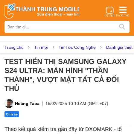
Thương hiệu
iPhone
Samsung
Oppo
Xiaomi
Realme
Vivo
Vsmart
Huawei
Nokia
Google Pixel
OnePlus
Trang chủ
Tin mới
Tin Tức Công Nghệ
Đánh giá thiết 
Asus
Sony
Vertu
LG
Tecno
TEST HIỂN THỊ SAMSUNG GALAXY
Dịch vụ sửa chữa
S24 ULTRA: MÀN HÌNH "THẦN
Thay màn hình
Thay pin
Ép kính
Thay camera
THÁNH", VƯỢT MẶT TẤT CẢ ĐỐI
Thay loa
Thay kính lưng
Thay vỏ
Thay chân sạc
THỦ
Thay mic
Thay rung
Thay main
Unlock - Mở Khoá
Hoàng Taba
15/02/2025 10:10 AM (GMT +07)
Thay màn hình
Chia sẻ
Màn hình iPhone
Màn hình Samsung
Màn hình Oppo
Màn hình Xiaomi
Màn hình Realme
Màn hình Vivo
Theo kết quả kiểm tra gần đây từ DXOMARK - tổ
Màn hình Vsmart
Màn hình Google Pixel