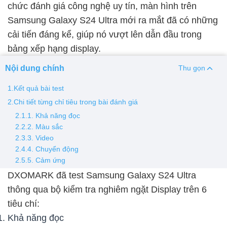
chức đánh giá công nghệ uy tín, màn hình trên
Thay pin
Samsung Galaxy S24 Ultra mới ra mắt đã có những
cải tiến đáng kể, giúp nó vượt lên dẫn đầu trong
Pin iPhone
Pin Samsumg
Pin Oppo
Pin Xiaomi
bảng xếp hạng display.
Pin Realme
Nội dung chính
Thu gọn
Thay vỏ
1.Kết quả bài test
Vỏ iPhone
Vỏ Samsung
Vỏ Xiaomi
Vỏ Oppo
2.Chi tiết từng chỉ tiêu trong bài đánh giá
Vỏ Huawei
Vỏ Vivo
2.1.1. Khả năng đọc
2.2.2. Màu sắc
2.3.3. Video
2.4.4. Chuyển động
2.5.5. Cảm ứng
DXOMARK đã test Samsung Galaxy S24 Ultra
thông qua bộ kiểm tra nghiêm ngặt Display trên 6
tiêu chí:
Khả năng đọc