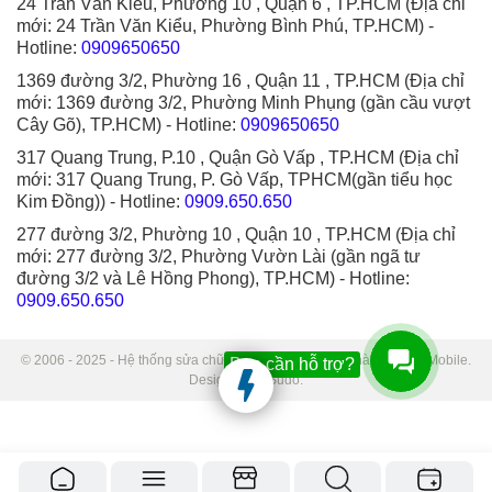
24 Trần Văn Kiểu, Phường 10 , Quận 6 , TP.HCM (Địa chỉ
mới: 24 Trần Văn Kiểu, Phường Bình Phú, TP.HCM)
-
Hotline:
0909650650
1369 đường 3/2, Phường 16 , Quận 11 , TP.HCM (Địa chỉ
mới: 1369 đường 3/2, Phường Minh Phụng (gần cầu vượt
Cây Gõ), TP.HCM)
- Hotline:
0909650650
317 Quang Trung, P.10 , Quận Gò Vấp , TP.HCM (Địa chỉ
mới: 317 Quang Trung, P. Gò Vấp, TPHCM(gần tiểu học
Kim Đồng))
- Hotline:
0909.650.650
277 đường 3/2, Phường 10 , Quận 10 , TP.HCM (Địa chỉ
mới: 277 đường 3/2, Phường Vườn Lài (gần ngã tư
đường 3/2 và Lê Hồng Phong), TP.HCM)
- Hotline:
0909.650.650
© 2006 - 2025 - Hệ thống sửa chữa điện thoại di động Thành Trung Mobile.
Bạn cần hỗ trợ?
Designed by Sudo.