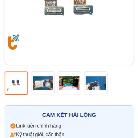
Thay pin
Pin iPhone
Pin Samsumg
Pin Oppo
Pin Xiaomi
Pin Realme
Thay vỏ
Vỏ iPhone
Vỏ Samsung
Vỏ Xiaomi
Vỏ Oppo
Vỏ Huawei
Vỏ Vivo
CAM KẾT HÀI LÒNG
Link kiện chính hãng
Kỹ thuật giỏi, cẩn thận