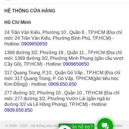
HỆ THỐNG CỬA HÀNG
Hồ Chí Minh
24 Trần Văn Kiểu, Phường 10 , Quận 6 , TP.HCM (Địa chỉ
mới: 24 Trần Văn Kiểu, Phường Bình Phú, TP.HCM)
-
Hotline:
0909650650
1369 đường 3/2, Phường 16 , Quận 11 , TP.HCM (Địa chỉ
mới: 1369 đường 3/2, Phường Minh Phụng (gần cầu vượt
Cây Gõ), TP.HCM)
- Hotline:
0909650650
317 Quang Trung, P.10 , Quận Gò Vấp , TP.HCM (Địa chỉ
mới: 317 Quang Trung, P. Gò Vấp, TPHCM(gần tiểu học
Kim Đồng))
- Hotline:
0909.650.650
277 đường 3/2, Phường 10 , Quận 10 , TP.HCM (Địa chỉ
mới: 277 đường 3/2, Phường Vườn Lài (gần ngã tư
đường 3/2 và Lê Hồng Phong), TP.HCM)
- Hotline:
0909.650.650
© 2006 - 2025 - Hệ thống sửa chữa điện thoại di động Thành Trung Mobile.
Bạn cần hỗ trợ?