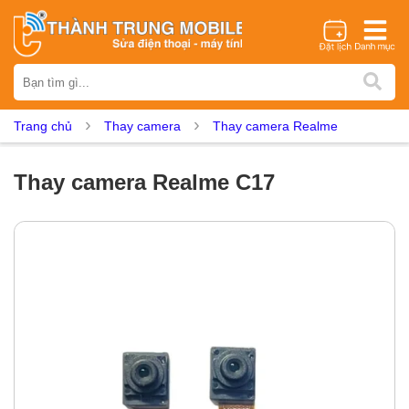
Thương hiệu
iPhone
Samsung
Oppo
Xiaomi
Realme
Vivo
Trang chủ
Thay camera
Thay camera Realme
Vsmart
Huawei
Nokia
Google Pixel
OnePlus
Asus
Sony
Vertu
LG
Tecno
Thay camera Realme C17
Dịch vụ sửa chữa
Thay màn hình
Thay pin
Ép kính
Thay camera
Thay loa
Thay kính lưng
Thay vỏ
Thay chân sạc
Thay mic
Thay rung
Thay main
Unlock - Mở Khoá
Thay màn hình
Màn hình iPhone
Màn hình Samsung
Màn hình Oppo
Màn hình Xiaomi
Màn hình Realme
Màn hình Vivo
Màn hình Vsmart
Màn hình Google Pixel