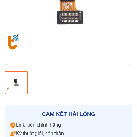
Thay pin
Pin iPhone
Pin Samsumg
Pin Oppo
Pin Xiaomi
Pin Realme
Thay vỏ
Vỏ iPhone
Vỏ Samsung
Vỏ Xiaomi
Vỏ Oppo
Vỏ Huawei
Vỏ Vivo
CAM KẾT HÀI LÒNG
Link kiện chính hãng
Kỹ thuật giỏi, cẩn thận