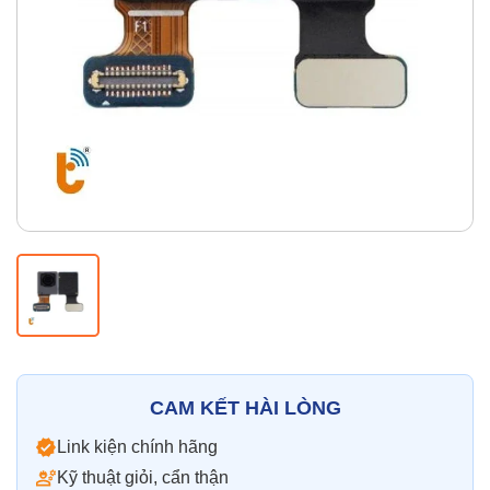
Thay pin
Pin iPhone
Pin Samsumg
Pin Oppo
Pin Xiaomi
Pin Realme
Thay vỏ
Vỏ iPhone
Vỏ Samsung
Vỏ Xiaomi
Vỏ Oppo
Vỏ Huawei
Vỏ Vivo
CAM KẾT HÀI LÒNG
Link kiện chính hãng
Kỹ thuật giỏi, cẩn thận