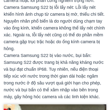
camera hoặc lỗi phần cứng nghiêm trọng hơn.
Camera Samsung S22 bị lỗi lấy nét: Lỗi lấy nét
khiến hình ảnh chụp từ camera bị mờ, thiếu chi tiết.
Nguyên nhân phổ biến là do người dùng chạm tay
vào ống kính, khiến camera không thể lấy nét chính
xác. Ngoài ra, lỗi lấy nét cũng có thể do phần mềm
camera gặp trục trặc hoặc do ống kính camera bị
hỏng.
Camera Samsung S22 bị vào nước, bụi bẩn:
Samsung S22 được trang bị khả năng kháng nước
và bụi đạt chuẩn IP68. Tuy nhiên, nếu điện thoại
tiếp xúc với nước trong thời gian dài hoặc ngâm
trong nước ở độ sâu vượt quá giới hạn cho phép,
nước và bụi bẩn có thể xâm nhập vào bên trong
máy, gây hỏng hóc camera và các linh kiện khác.