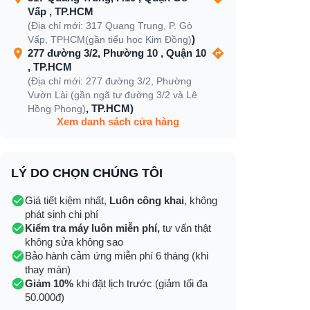
Vấp , TP.HCM
(Địa chỉ mới: 317 Quang Trung, P. Gò
)
Vấp, TPHCM(gần tiểu học Kim Đồng)
277 đường 3/2, Phường 10 , Quận 10
, TP.HCM
(Địa chỉ mới: 277 đường 3/2, Phường
Vườn Lài (gần ngã tư đường 3/2 và Lê
, TP.HCM)
Hồng Phong)
Xem danh sách cửa hàng
LÝ DO CHỌN CHÚNG TÔI
Giá tiết kiệm nhất,
Luôn công khai
, không
phát sinh chi phí
Kiểm tra máy luôn miễn phí,
tư vấn thật
không sửa không sao
Bảo hành cảm ứng miễn phí 6 tháng (khi
thay màn)
Giảm 10%
khi đặt lịch trước (giảm tối đa
50.000đ)