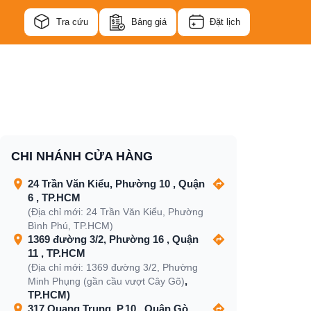
Tra cứu
Bảng giá
Đặt lịch
CHI NHÁNH CỬA HÀNG
24 Trần Văn Kiểu, Phường 10 , Quận
6 , TP.HCM
(Địa chỉ mới: 24 Trần Văn Kiểu, Phường
Bình Phú, TP.HCM)
1369 đường 3/2, Phường 16 , Quận
11 , TP.HCM
(Địa chỉ mới: 1369 đường 3/2, Phường
,
Minh Phụng (gần cầu vượt Cây Gõ)
TP.HCM)
317 Quang Trung, P.10 , Quận Gò