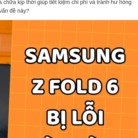
 chữa kịp thời giúp tiết kiệm chi phí và tránh hư hỏng
 vấn đề này?