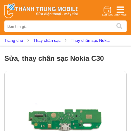
Thương hiệu
iPhone
Samsung
Oppo
Xiaomi
Realme
Vivo
Trang chủ
Thay chân sạc
Thay chân sạc Nokia
Vsmart
Huawei
Nokia
Google Pixel
OnePlus
Asus
Sony
Vertu
LG
Tecno
Sửa, thay chân sạc Nokia C30
Dịch vụ sửa chữa
Thay màn hình
Thay pin
Ép kính
Thay camera
Thay loa
Thay kính lưng
Thay vỏ
Thay chân sạc
Thay mic
Thay rung
Thay main
Unlock - Mở Khoá
Thay màn hình
Màn hình iPhone
Màn hình Samsung
Màn hình Oppo
Màn hình Xiaomi
Màn hình Realme
Màn hình Vivo
Màn hình Vsmart
Màn hình Google Pixel