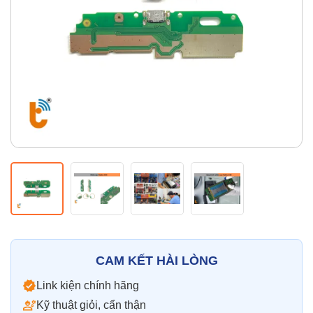
Thay pin
Pin iPhone
Pin Samsumg
Pin Oppo
Pin Xiaomi
Pin Realme
Thay vỏ
Vỏ iPhone
Vỏ Samsung
Vỏ Xiaomi
Vỏ Oppo
Vỏ Huawei
Vỏ Vivo
CAM KẾT HÀI LÒNG
Link kiện chính hãng
Kỹ thuật giỏi, cẩn thận