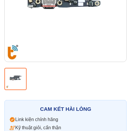
Thay pin
Pin iPhone
Pin Samsumg
Pin Oppo
Pin Xiaomi
Pin Realme
Thay vỏ
Vỏ iPhone
Vỏ Samsung
Vỏ Xiaomi
Vỏ Oppo
Vỏ Huawei
Vỏ Vivo
CAM KẾT HÀI LÒNG
Link kiện chính hãng
Kỹ thuật giỏi, cẩn thận