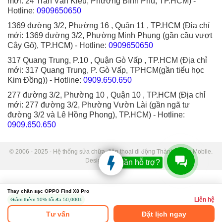
mới: 24 Trần Văn Kiểu, Phường Bình Phú, TP.HCM)
-
Hotline:
0909650650
1369 đường 3/2, Phường 16 , Quận 11 , TP.HCM (Địa chỉ
mới: 1369 đường 3/2, Phường Minh Phụng (gần cầu vượt
Cây Gõ), TP.HCM)
- Hotline:
0909650650
317 Quang Trung, P.10 , Quận Gò Vấp , TP.HCM (Địa chỉ
mới: 317 Quang Trung, P. Gò Vấp, TPHCM(gần tiểu học
Kim Đồng))
- Hotline:
0909.650.650
277 đường 3/2, Phường 10 , Quận 10 , TP.HCM (Địa chỉ
mới: 277 đường 3/2, Phường Vườn Lài (gần ngã tư
đường 3/2 và Lê Hồng Phong), TP.HCM)
- Hotline:
0909.650.650
© 2006 - 2025 - Hệ thống sửa chữa điện thoại di động Thành Trung Mobile.
Designed by Sudo.
Bạn cần hỗ trợ?
Thay chân sạc OPPO Find X8 Pro
Liên hệ
Giảm thêm 10% tối đa 50,000₫
Tư vấn
Đặt lịch ngay