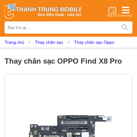
Thương hiệu
iPhone
Samsung
Oppo
Xiaomi
Realme
Vivo
Trang chủ
Thay chân sạc
Thay chân sạc Oppo
Vsmart
Huawei
Nokia
Google Pixel
OnePlus
Asus
Sony
Vertu
LG
Tecno
Thay chân sạc OPPO Find X8 Pro
Dịch vụ sửa chữa
Thay màn hình
Thay pin
Ép kính
Thay camera
Thay loa
Thay kính lưng
Thay vỏ
Thay chân sạc
Thay mic
Thay rung
Thay main
Unlock - Mở Khoá
Thay màn hình
Màn hình iPhone
Màn hình Samsung
Màn hình Oppo
Màn hình Xiaomi
Màn hình Realme
Màn hình Vivo
Màn hình Vsmart
Màn hình Google Pixel