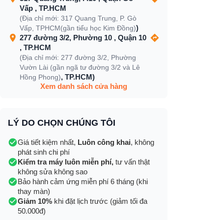
Vấp , TP.HCM
(Địa chỉ mới: 317 Quang Trung, P. Gò
)
Vấp, TPHCM(gần tiểu học Kim Đồng)
277 đường 3/2, Phường 10 , Quận 10
, TP.HCM
(Địa chỉ mới: 277 đường 3/2, Phường
Vườn Lài (gần ngã tư đường 3/2 và Lê
, TP.HCM)
Hồng Phong)
Xem danh sách cửa hàng
LÝ DO CHỌN CHÚNG TÔI
Giá tiết kiệm nhất,
Luôn công khai
, không
phát sinh chi phí
Kiểm tra máy luôn miễn phí,
tư vấn thật
không sửa không sao
Bảo hành cảm ứng miễn phí 6 tháng (khi
thay màn)
Giảm 10%
khi đặt lịch trước (giảm tối đa
50.000đ)