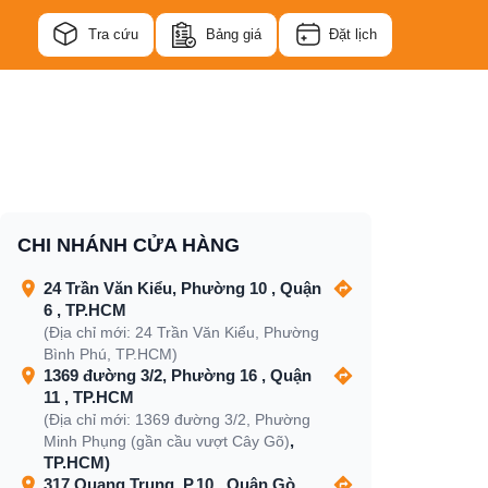
Tra cứu
Bảng giá
Đặt lịch
CHI NHÁNH CỬA HÀNG
24 Trần Văn Kiểu, Phường 10 , Quận
6 , TP.HCM
(Địa chỉ mới: 24 Trần Văn Kiểu, Phường
Bình Phú, TP.HCM)
1369 đường 3/2, Phường 16 , Quận
11 , TP.HCM
(Địa chỉ mới: 1369 đường 3/2, Phường
,
Minh Phụng (gần cầu vượt Cây Gõ)
TP.HCM)
317 Quang Trung, P.10 , Quận Gò