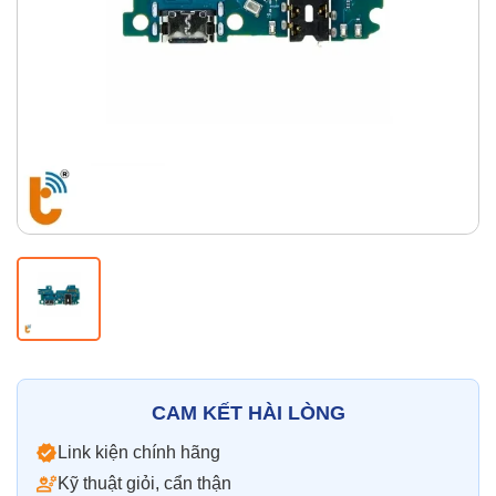
Thay pin
Pin iPhone
Pin Samsumg
Pin Oppo
Pin Xiaomi
Pin Realme
Thay vỏ
Vỏ iPhone
Vỏ Samsung
Vỏ Xiaomi
Vỏ Oppo
Vỏ Huawei
Vỏ Vivo
CAM KẾT HÀI LÒNG
Link kiện chính hãng
Kỹ thuật giỏi, cẩn thận