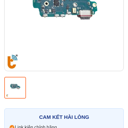
Thay pin
Pin iPhone
Pin Samsumg
Pin Oppo
Pin Xiaomi
Pin Realme
Thay vỏ
Vỏ iPhone
Vỏ Samsung
Vỏ Xiaomi
Vỏ Oppo
Vỏ Huawei
Vỏ Vivo
CAM KẾT HÀI LÒNG
Link kiện chính hãng